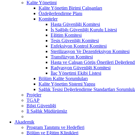
Kalite Yönetimi
Kalite Yönetim Birimi Çalışanları
Özdeğerlendirme Planı
Komiteler
Hasta Güvenliği Komitesi
İş Sağlığı Güvenliği Kurulu Listesi
Eğitim Komitesi
Tesis Güvenliği Komitesi
Enfeksiyon Kontrol Komitesi
Sterilizasyon Ve Dezenfeksiyon Komitesi
Transfüzyon Komitesi
Hasta ve Çalışan Görüş Önerileri Değerlend
Radyasyon Güvenliği Komitesi
İlaç Yönetimi Ekibi Listesi
Bölüm Kalite Sorumluları
Kalite Yönetim Sistemi Yapısı
Sağlık Tesisi Değerlendirme Standartları Sorumlula
Projeler
TGAP
Bilgi Güvenliği
İl Sağlık Müdürümüz
Akademik
Program Tanıtımı ve Hedefleri
Bölüm ve Eğitim Klinikleri