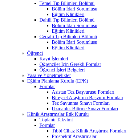
Temel Tıp Bilimleri Bölümü
Bölüm İdari Sorumlusu
Eğitim Klinikleri
Dahili Tıp Bilimleri Bölümü
Bölüm İdari Sorumlusu
Eğitim Klinikleri
Cerrahi Tıp Bilimleri Bölümü
Bölüm İdari Sorumlusu
Eğitim Klinikleri
Öğrenci
Kayıt İşlemleri
Öğrenciler İçin Gerekli Formlar
Öğrenci İşleri Belgeleri
Yasa ve Yönetmelikler
Eğitim Planlama Kurulu (EPK)
Formlar
Asistan Tez Başvurusu Formları
Bireysel Araştırma Başvuru Formları
Tez Savunma Sınavı Formları
Uzmanlık Bitirme Sınavı Formları
Klinik Araştırmalar Etik Kurulu
Toplantı Takvimi
Formlar
Tıbbi Cihaz Klinik Araştırma Formları
Prospektif Araştırmalar