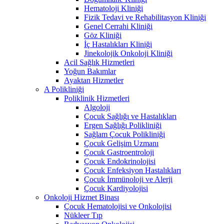
Hematoloji Kliniği
Fizik Tedavi ve Rehabilitasyon Kliniği
Genel Cerrahi Kliniği
Göz Kliniği
İç Hastalıkları Kliniği
Jinekolojik Onkoloji Kliniği
Acil Sağlık Hizmetleri
Yoğun Bakımlar
Ayaktan Hizmetler
A Polikliniği
Poliklinik Hizmetleri
Algoloji
Çocuk Sağlığı ve Hastalıkları
Ergen Sağlığı Polikliniği
Sağlam Çocuk Polikliniği
Çocuk Gelişim Uzmanı
Çocuk Gastroentroloji
Çocuk Endokrinolojisi
Çocuk Enfeksiyon Hastalıkları
Çocuk İmmünoloji ve Alerji
Çocuk Kardiyolojisi
Onkoloji Hizmet Binası
Çocuk Hematolojisi ve Onkolojisi
Nükleer Tıp