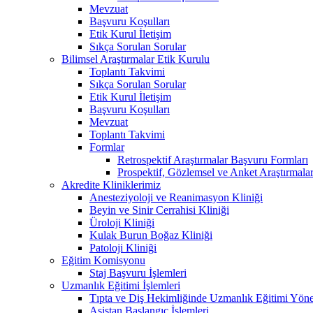
Mevzuat
Başvuru Koşulları
Etik Kurul İletişim
Sıkça Sorulan Sorular
Bilimsel Araştırmalar Etik Kurulu
Toplantı Takvimi
Sıkça Sorulan Sorular
Etik Kurul İletişim
Başvuru Koşulları
Mevzuat
Toplantı Takvimi
Formlar
Retrospektif Araştırmalar Başvuru Formları
Prospektif, Gözlemsel ve Anket Araştırmala
Akredite Kliniklerimiz
Anesteziyoloji ve Reanimasyon Kliniği
Beyin ve Sinir Cerrahisi Kliniği
Üroloji Kliniği
Kulak Burun Boğaz Kliniği
Patoloji Kliniği
Eğitim Komisyonu
Staj Başvuru İşlemleri
Uzmanlık Eğitimi İşlemleri
Tıpta ve Diş Hekimliğinde Uzmanlık Eğitimi Yöne
Asistan Başlangıç İşlemleri