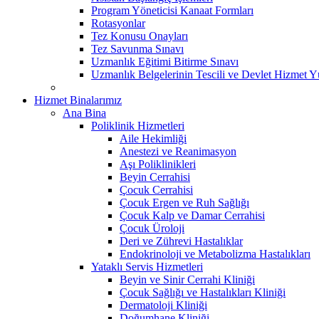
Program Yöneticisi Kanaat Formları
Rotasyonlar
Tez Konusu Onayları
Tez Savunma Sınavı
Uzmanlık Eğitimi Bitirme Sınavı
Uzmanlık Belgelerinin Tescili ve Devlet Hizmet 
Hizmet Binalarımız
Ana Bina
Poliklinik Hizmetleri
Aile Hekimliği
Anestezi ve Reanimasyon
Aşı Poliklinikleri
Beyin Cerrahisi
Çocuk Cerrahisi
Çocuk Ergen ve Ruh Sağlığı
Çocuk Kalp ve Damar Cerrahisi
Çocuk Üroloji
Deri ve Zührevi Hastalıklar
Endokrinoloji ve Metabolizma Hastalıkları
Yataklı Servis Hizmetleri
Beyin ve Sinir Cerrahi Kliniği
Çocuk Sağlığı ve Hastalıkları Kliniği
Dermatoloji Kliniği
Doğumhane Kliniği