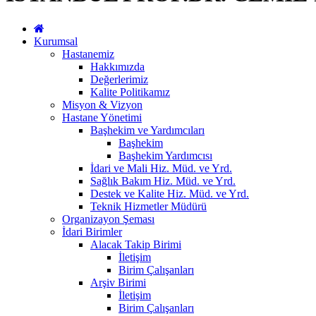
Kurumsal
Hastanemiz
Hakkımızda
Değerlerimiz
Kalite Politikamız
Misyon & Vizyon
Hastane Yönetimi
Başhekim ve Yardımcıları
Başhekim
Başhekim Yardımcısı
İdari ve Mali Hiz. Müd. ve Yrd.
Sağlık Bakım Hiz. Müd. ve Yrd.
Destek ve Kalite Hiz. Müd. ve Yrd.
Teknik Hizmetler Müdürü
Organizayon Şeması
İdari Birimler
Alacak Takip Birimi
İletişim
Birim Çalışanları
Arşiv Birimi
İletişim
Birim Çalışanları