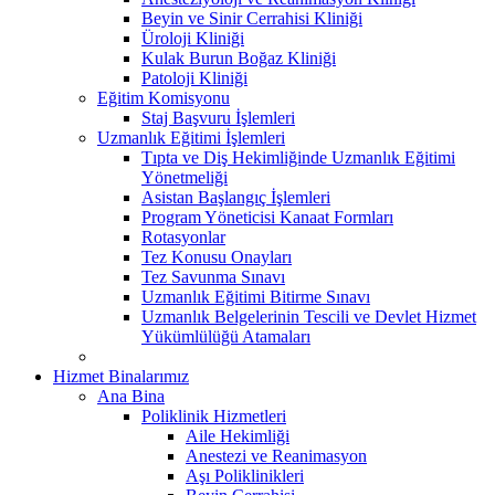
Beyin ve Sinir Cerrahisi Kliniği
Üroloji Kliniği
Kulak Burun Boğaz Kliniği
Patoloji Kliniği
Eğitim Komisyonu
Staj Başvuru İşlemleri
Uzmanlık Eğitimi İşlemleri
Tıpta ve Diş Hekimliğinde Uzmanlık Eğitimi
Yönetmeliği
Asistan Başlangıç İşlemleri
Program Yöneticisi Kanaat Formları
Rotasyonlar
Tez Konusu Onayları
Tez Savunma Sınavı
Uzmanlık Eğitimi Bitirme Sınavı
Uzmanlık Belgelerinin Tescili ve Devlet Hizmet
Yükümlülüğü Atamaları
Hizmet Binalarımız
Ana Bina
Poliklinik Hizmetleri
Aile Hekimliği
Anestezi ve Reanimasyon
Aşı Poliklinikleri