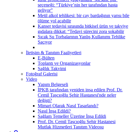
seçeneği: “Türkiye’nin her tarafından hasta
geliyor”
Metil alkol tehlikesi: bir çay bardağının yarısı bile
ölüme yol açabilir
Kanser tedavisi sırasında bitkisel ürün ve takviye
gıdalara dikkat: “Tedavi sürecini zora sokabilir
Sıcak Su Torbalarının Yanlış Kullanımı Tehlike
Saçıyor
İletişim & Tanıtım Faaliyetleri
E-Bülten
Toplantı ve Organizasyonlar
Sağlık Takvimi
Fotoğraf Galerisi
Video
Yapım Belgeseli
İPKB tarafından yeniden inşa edilen Prof. Dr.
Cemil Taşcıoğlu Şehir Hastanesi'nde neler
değişti?
Mimari Olarak Nasıl Tasarlandı?
Nasıl İnşa Edildi?
Sağlam Temeller Üzerine İnşa Edildi
Prof. Dr. Cemil Taşcıoğlu Şehir Hastanesi
Mutfak Hizmetleri Tanıtım Videosu