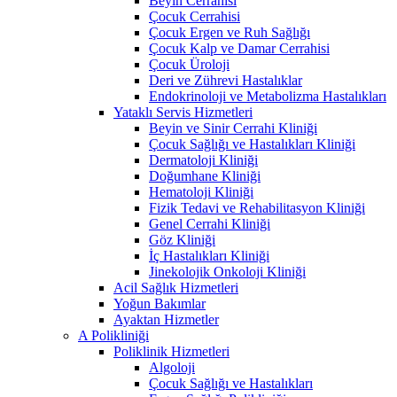
Beyin Cerrahisi
Çocuk Cerrahisi
Çocuk Ergen ve Ruh Sağlığı
Çocuk Kalp ve Damar Cerrahisi
Çocuk Üroloji
Deri ve Zührevi Hastalıklar
Endokrinoloji ve Metabolizma Hastalıkları
Yataklı Servis Hizmetleri
Beyin ve Sinir Cerrahi Kliniği
Çocuk Sağlığı ve Hastalıkları Kliniği
Dermatoloji Kliniği
Doğumhane Kliniği
Hematoloji Kliniği
Fizik Tedavi ve Rehabilitasyon Kliniği
Genel Cerrahi Kliniği
Göz Kliniği
İç Hastalıkları Kliniği
Jinekolojik Onkoloji Kliniği
Acil Sağlık Hizmetleri
Yoğun Bakımlar
Ayaktan Hizmetler
A Polikliniği
Poliklinik Hizmetleri
Algoloji
Çocuk Sağlığı ve Hastalıkları