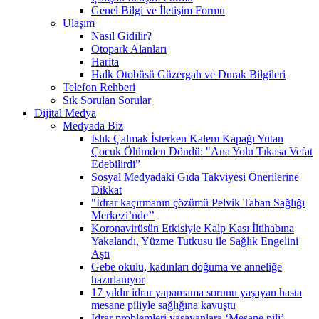
Genel Bilgi ve İletişim Formu
Ulaşım
Nasıl Gidilir?
Otopark Alanları
Harita
Halk Otobüsü Güzergah ve Durak Bilgileri
Telefon Rehberi
Sık Sorulan Sorular
Dijital Medya
Medyada Biz
Islık Çalmak İsterken Kalem Kapağı Yutan
Çocuk Ölümden Döndü: "Ana Yolu Tıkasa Vefat
Edebilirdi”
Sosyal Medyadaki Gıda Takviyesi Önerilerine
Dikkat
"İdrar kaçırmanın çözümü Pelvik Taban Sağlığı
Merkezi’nde’’
Koronavirüsün Etkisiyle Kalp Kası İltihabına
Yakalandı, Yüzme Tutkusu ile Sağlık Engelini
Aştı
Gebe okulu, kadınları doğuma ve anneliğe
hazırlanıyor
17 yıldır idrar yapamama sorunu yaşayan hasta
mesane piliyle sağlığına kavuştu
İdrar problemleri yaşayanlara ‘Mesane pili’