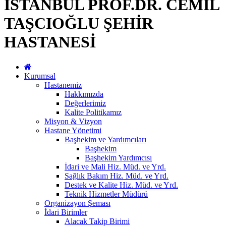
İSTANBUL PROF.DR. CEMİL
TAŞCIOĞLU ŞEHİR
HASTANESİ
Kurumsal
Hastanemiz
Hakkımızda
Değerlerimiz
Kalite Politikamız
Misyon & Vizyon
Hastane Yönetimi
Başhekim ve Yardımcıları
Başhekim
Başhekim Yardımcısı
İdari ve Mali Hiz. Müd. ve Yrd.
Sağlık Bakım Hiz. Müd. ve Yrd.
Destek ve Kalite Hiz. Müd. ve Yrd.
Teknik Hizmetler Müdürü
Organizayon Şeması
İdari Birimler
Alacak Takip Birimi