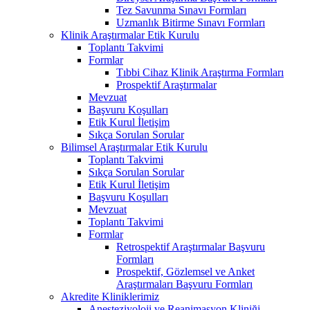
Tez Savunma Sınavı Formları
Uzmanlık Bitirme Sınavı Formları
Klinik Araştırmalar Etik Kurulu
Toplantı Takvimi
Formlar
Tıbbi Cihaz Klinik Araştırma Formları
Prospektif Araştırmalar
Mevzuat
Başvuru Koşulları
Etik Kurul İletişim
Sıkça Sorulan Sorular
Bilimsel Araştırmalar Etik Kurulu
Toplantı Takvimi
Sıkça Sorulan Sorular
Etik Kurul İletişim
Başvuru Koşulları
Mevzuat
Toplantı Takvimi
Formlar
Retrospektif Araştırmalar Başvuru
Formları
Prospektif, Gözlemsel ve Anket
Araştırmaları Başvuru Formları
Akredite Kliniklerimiz
Anesteziyoloji ve Reanimasyon Kliniği