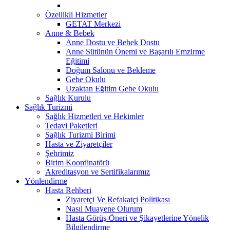
Özellikli Hizmetler
GETAT Merkezi
Anne & Bebek
Anne Dostu ve Bebek Dostu
Anne Sütünün Önemi ve Başarılı Emzirme
Eğitimi
Doğum Salonu ve Bekleme
Gebe Okulu
Uzaktan Eğitim Gebe Okulu
Sağlık Kurulu
Sağlık Turizmi
Sağlık Hizmetleri ve Hekimler
Tedavi Paketleri
Sağlık Turizmi Birimi
Hasta ve Ziyaretçiler
Şehrimiz
Birim Koordinatörü
Akreditasyon ve Sertifikalarımız
Yönlendirme
Hasta Rehberi
Ziyaretçi Ve Refakatçi Politikası
Nasıl Muayene Olurum
Hasta Görüş-Öneri ve Şikayetlerine Yönelik
Bilgilendirme