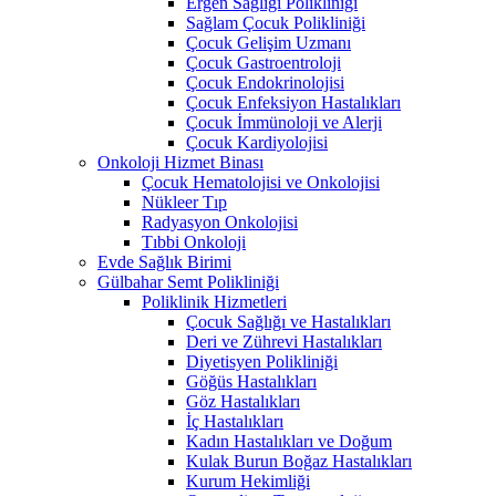
Ergen Sağlığı Polikliniği
Sağlam Çocuk Polikliniği
Çocuk Gelişim Uzmanı
Çocuk Gastroentroloji
Çocuk Endokrinolojisi
Çocuk Enfeksiyon Hastalıkları
Çocuk İmmünoloji ve Alerji
Çocuk Kardiyolojisi
Onkoloji Hizmet Binası
Çocuk Hematolojisi ve Onkolojisi
Nükleer Tıp
Radyasyon Onkolojisi
Tıbbi Onkoloji
Evde Sağlık Birimi
Gülbahar Semt Polikliniği
Poliklinik Hizmetleri
Çocuk Sağlığı ve Hastalıkları
Deri ve Zührevi Hastalıkları
Diyetisyen Polikliniği
Göğüs Hastalıkları
Göz Hastalıkları
İç Hastalıkları
Kadın Hastalıkları ve Doğum
Kulak Burun Boğaz Hastalıkları
Kurum Hekimliği