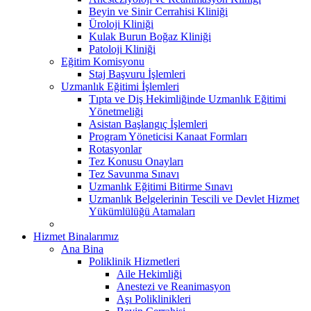
Beyin ve Sinir Cerrahisi Kliniği
Üroloji Kliniği
Kulak Burun Boğaz Kliniği
Patoloji Kliniği
Eğitim Komisyonu
Staj Başvuru İşlemleri
Uzmanlık Eğitimi İşlemleri
Tıpta ve Diş Hekimliğinde Uzmanlık Eğitimi
Yönetmeliği
Asistan Başlangıç İşlemleri
Program Yöneticisi Kanaat Formları
Rotasyonlar
Tez Konusu Onayları
Tez Savunma Sınavı
Uzmanlık Eğitimi Bitirme Sınavı
Uzmanlık Belgelerinin Tescili ve Devlet Hizmet
Yükümlülüğü Atamaları
Hizmet Binalarımız
Ana Bina
Poliklinik Hizmetleri
Aile Hekimliği
Anestezi ve Reanimasyon
Aşı Poliklinikleri