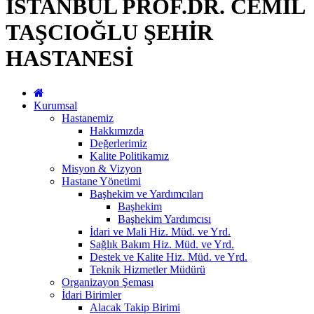
İSTANBUL PROF.DR. CEMİL
TAŞCIOĞLU ŞEHİR
HASTANESİ
Kurumsal
Hastanemiz
Hakkımızda
Değerlerimiz
Kalite Politikamız
Misyon & Vizyon
Hastane Yönetimi
Başhekim ve Yardımcıları
Başhekim
Başhekim Yardımcısı
İdari ve Mali Hiz. Müd. ve Yrd.
Sağlık Bakım Hiz. Müd. ve Yrd.
Destek ve Kalite Hiz. Müd. ve Yrd.
Teknik Hizmetler Müdürü
Organizayon Şeması
İdari Birimler
Alacak Takip Birimi