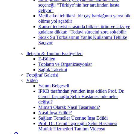
seçeneği: “Türkiye’nin her tarafından hasta
geliyor”
Metil alkol tehlikesi: bir çay bardağının yarısı bile
ölüme yol açabilir
Kanser tedavisi sırasında bitkisel ürün ve takviye
gıdalara dikkat: “Tedavi sürecini zora sokabilir
Sıcak Su Torbalarının Yanlış Kullanımı Tehlike
Saçıyor
İletişim & Tanıtım Faaliyetleri
E-Bülten
Toplantı ve Organizasyonlar
Sağlık Takvimi
Fotoğraf Galerisi
Video
Yapım Belgeseli
İPKB tarafından yeniden inşa edilen Prof. Dr.
Cemil Taşcıoğlu Şehir Hastanesi'nde neler
değişti?
Mimari Olarak Nasıl Tasarlandı?
Nasıl İnşa Edildi?
Sağlam Temeller Üzerine İnşa Edildi
Prof. Dr. Cemil Taşcıoğlu Şehir Hastanesi
Mutfak Hizmetleri Tanıtım Videosu