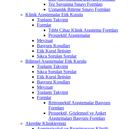
Tez Savunma Sınavı Formları
Uzmanlık Bitirme Sınavı Formları
Klinik Araştırmalar Etik Kurulu
Toplantı Takvimi
Formlar
Tıbbi Cihaz Klinik Araştırma Formları
Prospektif Araştırmalar
Mevzuat
Başvuru Koşulları
Etik Kurul İletişim
Sıkça Sorulan Sorular
Bilimsel Araştırmalar Etik Kurulu
Toplantı Takvimi
Sıkça Sorulan Sorular
Etik Kurul İletişim
Başvuru Koşulları
Mevzuat
Toplantı Takvimi
Formlar
Retrospektif Araştırmalar Başvuru
Formları
Prospektif, Gözlemsel ve Anket
Araştırmaları Başvuru Formları
Akredite Kliniklerimiz
Anesteziyoloji ve Reanimasyon Kliniği