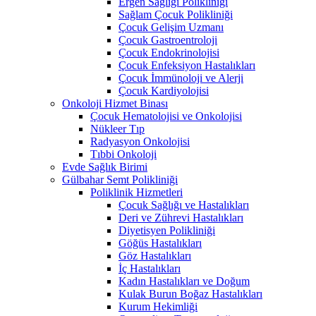
Ergen Sağlığı Polikliniği
Sağlam Çocuk Polikliniği
Çocuk Gelişim Uzmanı
Çocuk Gastroentroloji
Çocuk Endokrinolojisi
Çocuk Enfeksiyon Hastalıkları
Çocuk İmmünoloji ve Alerji
Çocuk Kardiyolojisi
Onkoloji Hizmet Binası
Çocuk Hematolojisi ve Onkolojisi
Nükleer Tıp
Radyasyon Onkolojisi
Tıbbi Onkoloji
Evde Sağlık Birimi
Gülbahar Semt Polikliniği
Poliklinik Hizmetleri
Çocuk Sağlığı ve Hastalıkları
Deri ve Zührevi Hastalıkları
Diyetisyen Polikliniği
Göğüs Hastalıkları
Göz Hastalıkları
İç Hastalıkları
Kadın Hastalıkları ve Doğum
Kulak Burun Boğaz Hastalıkları
Kurum Hekimliği