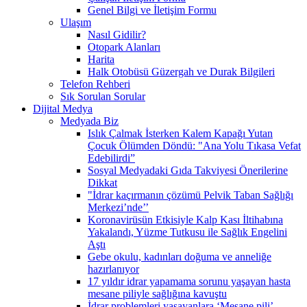
Genel Bilgi ve İletişim Formu
Ulaşım
Nasıl Gidilir?
Otopark Alanları
Harita
Halk Otobüsü Güzergah ve Durak Bilgileri
Telefon Rehberi
Sık Sorulan Sorular
Dijital Medya
Medyada Biz
Islık Çalmak İsterken Kalem Kapağı Yutan
Çocuk Ölümden Döndü: "Ana Yolu Tıkasa Vefat
Edebilirdi”
Sosyal Medyadaki Gıda Takviyesi Önerilerine
Dikkat
"İdrar kaçırmanın çözümü Pelvik Taban Sağlığı
Merkezi’nde’’
Koronavirüsün Etkisiyle Kalp Kası İltihabına
Yakalandı, Yüzme Tutkusu ile Sağlık Engelini
Aştı
Gebe okulu, kadınları doğuma ve anneliğe
hazırlanıyor
17 yıldır idrar yapamama sorunu yaşayan hasta
mesane piliyle sağlığına kavuştu
İdrar problemleri yaşayanlara ‘Mesane pili’