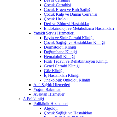
Beyin Cerrahisi
Çocuk Cerrahisi
Çocuk Ergen ve Ruh Sağlığı
Çocuk Kalp ve Damar Cerrahisi
Çocuk Üroloji
Deri ve Zührevi Hastalıklar
Endokrinoloji ve Metabolizma Hastalıkları
Yataklı Servis Hizmetleri
Beyin ve Sinir Cerrahi Kliniği
Çocuk Sağlığı ve Hastalıkları Kliniği
Dermatoloji Kliniği
Doğumhane Kliniği
Hematoloji Kliniği
Fizik Tedavi ve Rehabilitasyon Kliniği
Genel Cerrahi Kliniği
Göz Kliniği
İç Hastalıkları Kliniği
Jinekolojik Onkoloji Kliniği
Acil Sağlık Hizmetleri
Yoğun Bakımlar
Ayaktan Hizmetler
A Polikliniği
Poliklinik Hizmetleri
Algoloji
Çocuk Sağlığı ve Hastalıkları