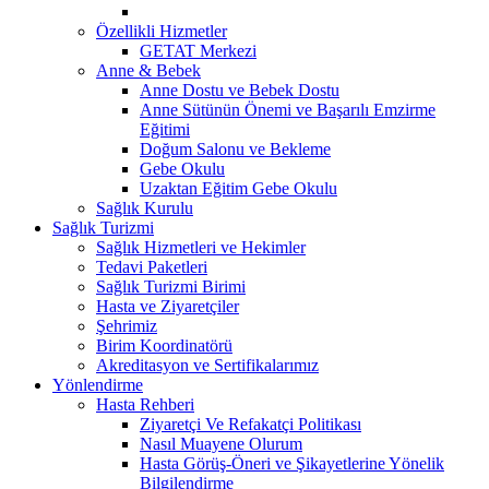
Özellikli Hizmetler
GETAT Merkezi
Anne & Bebek
Anne Dostu ve Bebek Dostu
Anne Sütünün Önemi ve Başarılı Emzirme
Eğitimi
Doğum Salonu ve Bekleme
Gebe Okulu
Uzaktan Eğitim Gebe Okulu
Sağlık Kurulu
Sağlık Turizmi
Sağlık Hizmetleri ve Hekimler
Tedavi Paketleri
Sağlık Turizmi Birimi
Hasta ve Ziyaretçiler
Şehrimiz
Birim Koordinatörü
Akreditasyon ve Sertifikalarımız
Yönlendirme
Hasta Rehberi
Ziyaretçi Ve Refakatçi Politikası
Nasıl Muayene Olurum
Hasta Görüş-Öneri ve Şikayetlerine Yönelik
Bilgilendirme