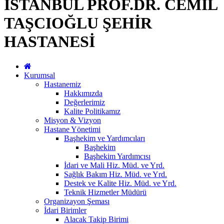
İSTANBUL PROF.DR. CEMİL
TAŞCIOĞLU ŞEHİR
HASTANESİ
Kurumsal
Hastanemiz
Hakkımızda
Değerlerimiz
Kalite Politikamız
Misyon & Vizyon
Hastane Yönetimi
Başhekim ve Yardımcıları
Başhekim
Başhekim Yardımcısı
İdari ve Mali Hiz. Müd. ve Yrd.
Sağlık Bakım Hiz. Müd. ve Yrd.
Destek ve Kalite Hiz. Müd. ve Yrd.
Teknik Hizmetler Müdürü
Organizayon Şeması
İdari Birimler
Alacak Takip Birimi