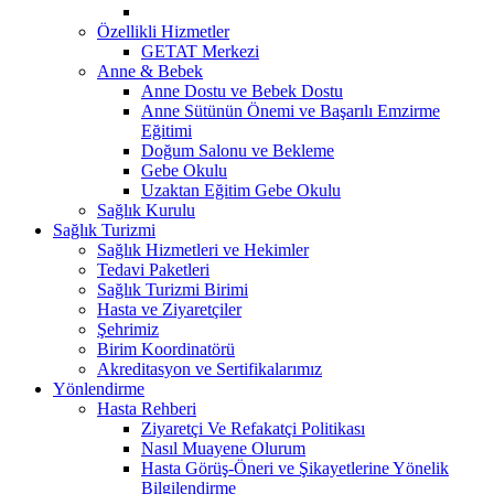
Özellikli Hizmetler
GETAT Merkezi
Anne & Bebek
Anne Dostu ve Bebek Dostu
Anne Sütünün Önemi ve Başarılı Emzirme
Eğitimi
Doğum Salonu ve Bekleme
Gebe Okulu
Uzaktan Eğitim Gebe Okulu
Sağlık Kurulu
Sağlık Turizmi
Sağlık Hizmetleri ve Hekimler
Tedavi Paketleri
Sağlık Turizmi Birimi
Hasta ve Ziyaretçiler
Şehrimiz
Birim Koordinatörü
Akreditasyon ve Sertifikalarımız
Yönlendirme
Hasta Rehberi
Ziyaretçi Ve Refakatçi Politikası
Nasıl Muayene Olurum
Hasta Görüş-Öneri ve Şikayetlerine Yönelik
Bilgilendirme