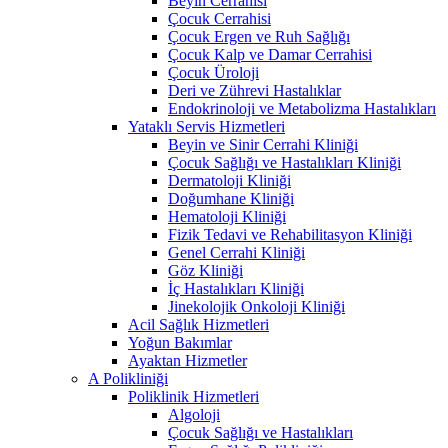
Beyin Cerrahisi
Çocuk Cerrahisi
Çocuk Ergen ve Ruh Sağlığı
Çocuk Kalp ve Damar Cerrahisi
Çocuk Üroloji
Deri ve Zührevi Hastalıklar
Endokrinoloji ve Metabolizma Hastalıkları
Yataklı Servis Hizmetleri
Beyin ve Sinir Cerrahi Kliniği
Çocuk Sağlığı ve Hastalıkları Kliniği
Dermatoloji Kliniği
Doğumhane Kliniği
Hematoloji Kliniği
Fizik Tedavi ve Rehabilitasyon Kliniği
Genel Cerrahi Kliniği
Göz Kliniği
İç Hastalıkları Kliniği
Jinekolojik Onkoloji Kliniği
Acil Sağlık Hizmetleri
Yoğun Bakımlar
Ayaktan Hizmetler
A Polikliniği
Poliklinik Hizmetleri
Algoloji
Çocuk Sağlığı ve Hastalıkları