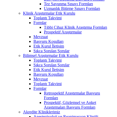
Tez Savunma Sınavı Formları
Uzmanlık Bitirme Sınavı Formları
Klinik Araştırmalar Etik Kurulu
Toplantı Takvimi
Formlar
Tıbbi Cihaz Klinik Araştırma Formları
Prospektif Araştırmalar
Mevzuat
Başvuru Koşulları
Etik Kurul İletişim
Sıkça Sorulan Sorular
Bilimsel Araştırmalar Etik Kurulu
Toplantı Takvimi
Sıkça Sorulan Sorular
Etik Kurul İletişim
Başvuru Koşulları
Mevzuat
Toplantı Takvimi
Formlar
Retrospektif Araştırmalar Başvuru
Formları
Prospektif, Gözlemsel ve Anket
Araştırmaları Başvuru Formları
Akredite Kliniklerimiz
Anesteziyoloji ve Reanimasyon Kliniği