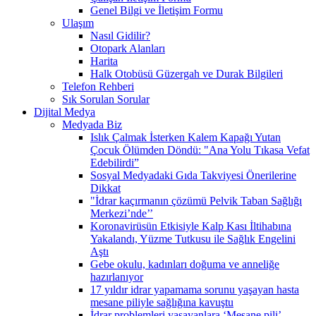
Genel Bilgi ve İletişim Formu
Ulaşım
Nasıl Gidilir?
Otopark Alanları
Harita
Halk Otobüsü Güzergah ve Durak Bilgileri
Telefon Rehberi
Sık Sorulan Sorular
Dijital Medya
Medyada Biz
Islık Çalmak İsterken Kalem Kapağı Yutan
Çocuk Ölümden Döndü: "Ana Yolu Tıkasa Vefat
Edebilirdi”
Sosyal Medyadaki Gıda Takviyesi Önerilerine
Dikkat
"İdrar kaçırmanın çözümü Pelvik Taban Sağlığı
Merkezi’nde’’
Koronavirüsün Etkisiyle Kalp Kası İltihabına
Yakalandı, Yüzme Tutkusu ile Sağlık Engelini
Aştı
Gebe okulu, kadınları doğuma ve anneliğe
hazırlanıyor
17 yıldır idrar yapamama sorunu yaşayan hasta
mesane piliyle sağlığına kavuştu
İdrar problemleri yaşayanlara ‘Mesane pili’