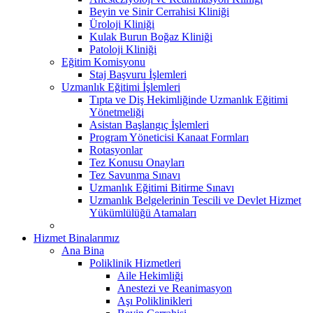
Beyin ve Sinir Cerrahisi Kliniği
Üroloji Kliniği
Kulak Burun Boğaz Kliniği
Patoloji Kliniği
Eğitim Komisyonu
Staj Başvuru İşlemleri
Uzmanlık Eğitimi İşlemleri
Tıpta ve Diş Hekimliğinde Uzmanlık Eğitimi
Yönetmeliği
Asistan Başlangıç İşlemleri
Program Yöneticisi Kanaat Formları
Rotasyonlar
Tez Konusu Onayları
Tez Savunma Sınavı
Uzmanlık Eğitimi Bitirme Sınavı
Uzmanlık Belgelerinin Tescili ve Devlet Hizmet
Yükümlülüğü Atamaları
Hizmet Binalarımız
Ana Bina
Poliklinik Hizmetleri
Aile Hekimliği
Anestezi ve Reanimasyon
Aşı Poliklinikleri