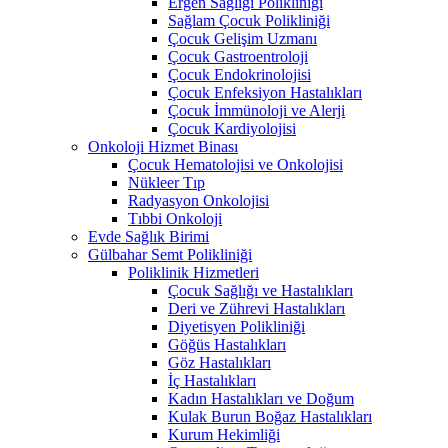
Ergen Sağlığı Polikliniği
Sağlam Çocuk Polikliniği
Çocuk Gelişim Uzmanı
Çocuk Gastroentroloji
Çocuk Endokrinolojisi
Çocuk Enfeksiyon Hastalıkları
Çocuk İmmünoloji ve Alerji
Çocuk Kardiyolojisi
Onkoloji Hizmet Binası
Çocuk Hematolojisi ve Onkolojisi
Nükleer Tıp
Radyasyon Onkolojisi
Tıbbi Onkoloji
Evde Sağlık Birimi
Gülbahar Semt Polikliniği
Poliklinik Hizmetleri
Çocuk Sağlığı ve Hastalıkları
Deri ve Zührevi Hastalıkları
Diyetisyen Polikliniği
Göğüs Hastalıkları
Göz Hastalıkları
İç Hastalıkları
Kadın Hastalıkları ve Doğum
Kulak Burun Boğaz Hastalıkları
Kurum Hekimliği