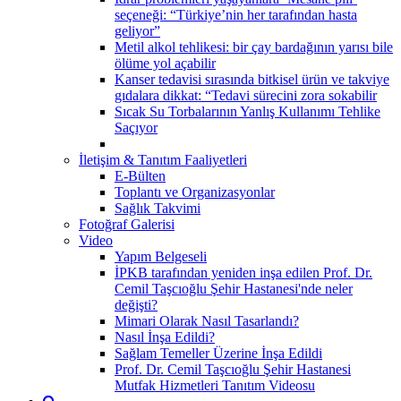
seçeneği: “Türkiye’nin her tarafından hasta
geliyor”
Metil alkol tehlikesi: bir çay bardağının yarısı bile
ölüme yol açabilir
Kanser tedavisi sırasında bitkisel ürün ve takviye
gıdalara dikkat: “Tedavi sürecini zora sokabilir
Sıcak Su Torbalarının Yanlış Kullanımı Tehlike
Saçıyor
İletişim & Tanıtım Faaliyetleri
E-Bülten
Toplantı ve Organizasyonlar
Sağlık Takvimi
Fotoğraf Galerisi
Video
Yapım Belgeseli
İPKB tarafından yeniden inşa edilen Prof. Dr.
Cemil Taşcıoğlu Şehir Hastanesi'nde neler
değişti?
Mimari Olarak Nasıl Tasarlandı?
Nasıl İnşa Edildi?
Sağlam Temeller Üzerine İnşa Edildi
Prof. Dr. Cemil Taşcıoğlu Şehir Hastanesi
Mutfak Hizmetleri Tanıtım Videosu