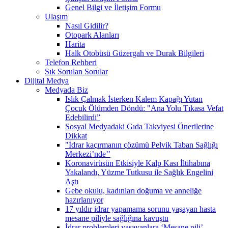
Genel Bilgi ve İletişim Formu
Ulaşım
Nasıl Gidilir?
Otopark Alanları
Harita
Halk Otobüsü Güzergah ve Durak Bilgileri
Telefon Rehberi
Sık Sorulan Sorular
Dijital Medya
Medyada Biz
Islık Çalmak İsterken Kalem Kapağı Yutan
Çocuk Ölümden Döndü: "Ana Yolu Tıkasa Vefat
Edebilirdi”
Sosyal Medyadaki Gıda Takviyesi Önerilerine
Dikkat
"İdrar kaçırmanın çözümü Pelvik Taban Sağlığı
Merkezi’nde’’
Koronavirüsün Etkisiyle Kalp Kası İltihabına
Yakalandı, Yüzme Tutkusu ile Sağlık Engelini
Aştı
Gebe okulu, kadınları doğuma ve anneliğe
hazırlanıyor
17 yıldır idrar yapamama sorunu yaşayan hasta
mesane piliyle sağlığına kavuştu
İdrar problemleri yaşayanlara ‘Mesane pili’