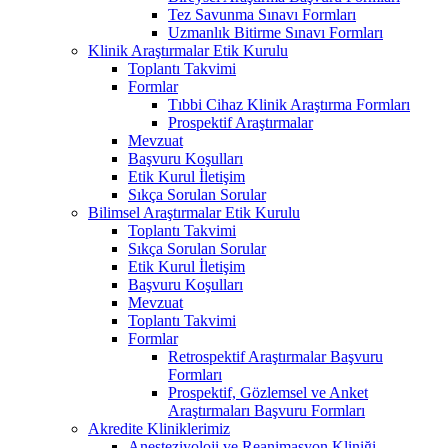
Tez Savunma Sınavı Formları
Uzmanlık Bitirme Sınavı Formları
Klinik Araştırmalar Etik Kurulu
Toplantı Takvimi
Formlar
Tıbbi Cihaz Klinik Araştırma Formları
Prospektif Araştırmalar
Mevzuat
Başvuru Koşulları
Etik Kurul İletişim
Sıkça Sorulan Sorular
Bilimsel Araştırmalar Etik Kurulu
Toplantı Takvimi
Sıkça Sorulan Sorular
Etik Kurul İletişim
Başvuru Koşulları
Mevzuat
Toplantı Takvimi
Formlar
Retrospektif Araştırmalar Başvuru
Formları
Prospektif, Gözlemsel ve Anket
Araştırmaları Başvuru Formları
Akredite Kliniklerimiz
Anesteziyoloji ve Reanimasyon Kliniği