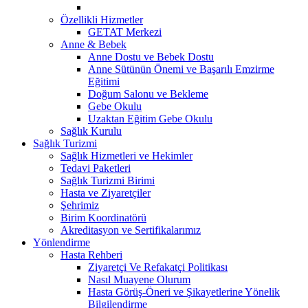
Özellikli Hizmetler
GETAT Merkezi
Anne & Bebek
Anne Dostu ve Bebek Dostu
Anne Sütünün Önemi ve Başarılı Emzirme
Eğitimi
Doğum Salonu ve Bekleme
Gebe Okulu
Uzaktan Eğitim Gebe Okulu
Sağlık Kurulu
Sağlık Turizmi
Sağlık Hizmetleri ve Hekimler
Tedavi Paketleri
Sağlık Turizmi Birimi
Hasta ve Ziyaretçiler
Şehrimiz
Birim Koordinatörü
Akreditasyon ve Sertifikalarımız
Yönlendirme
Hasta Rehberi
Ziyaretçi Ve Refakatçi Politikası
Nasıl Muayene Olurum
Hasta Görüş-Öneri ve Şikayetlerine Yönelik
Bilgilendirme