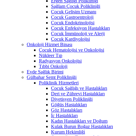
Ergen Sağlığı Polikliniği
Sağlam Çocuk Polikliniği
Çocuk Gelişim Uzmanı
Çocuk Gastroentroloji
Çocuk Endokrinolojisi
Çocuk Enfeksiyon Hastalıkları
Çocuk İmmünoloji ve Alerji
Çocuk Kardiyolojisi
Onkoloji Hizmet Binası
Çocuk Hematolojisi ve Onkolojisi
Nükleer Tıp
Radyasyon Onkolojisi
Tıbbi Onkoloji
Evde Sağlık Birimi
Gülbahar Semt Polikliniği
Poliklinik Hizmetleri
Çocuk Sağlığı ve Hastalıkları
Deri ve Zührevi Hastalıkları
Diyetisyen Polikliniği
Göğüs Hastalıkları
Göz Hastalıkları
İç Hastalıkları
Kadın Hastalıkları ve Doğum
Kulak Burun Boğaz Hastalıkları
Kurum Hekimliği