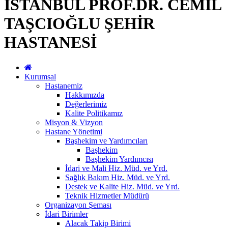
İSTANBUL PROF.DR. CEMİL
TAŞCIOĞLU ŞEHİR
HASTANESİ
Kurumsal
Hastanemiz
Hakkımızda
Değerlerimiz
Kalite Politikamız
Misyon & Vizyon
Hastane Yönetimi
Başhekim ve Yardımcıları
Başhekim
Başhekim Yardımcısı
İdari ve Mali Hiz. Müd. ve Yrd.
Sağlık Bakım Hiz. Müd. ve Yrd.
Destek ve Kalite Hiz. Müd. ve Yrd.
Teknik Hizmetler Müdürü
Organizayon Şeması
İdari Birimler
Alacak Takip Birimi