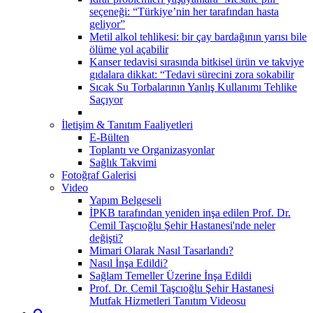
seçeneği: “Türkiye’nin her tarafından hasta
geliyor”
Metil alkol tehlikesi: bir çay bardağının yarısı bile
ölüme yol açabilir
Kanser tedavisi sırasında bitkisel ürün ve takviye
gıdalara dikkat: “Tedavi sürecini zora sokabilir
Sıcak Su Torbalarının Yanlış Kullanımı Tehlike
Saçıyor
İletişim & Tanıtım Faaliyetleri
E-Bülten
Toplantı ve Organizasyonlar
Sağlık Takvimi
Fotoğraf Galerisi
Video
Yapım Belgeseli
İPKB tarafından yeniden inşa edilen Prof. Dr.
Cemil Taşcıoğlu Şehir Hastanesi'nde neler
değişti?
Mimari Olarak Nasıl Tasarlandı?
Nasıl İnşa Edildi?
Sağlam Temeller Üzerine İnşa Edildi
Prof. Dr. Cemil Taşcıoğlu Şehir Hastanesi
Mutfak Hizmetleri Tanıtım Videosu