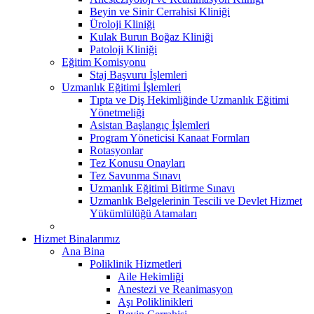
Beyin ve Sinir Cerrahisi Kliniği
Üroloji Kliniği
Kulak Burun Boğaz Kliniği
Patoloji Kliniği
Eğitim Komisyonu
Staj Başvuru İşlemleri
Uzmanlık Eğitimi İşlemleri
Tıpta ve Diş Hekimliğinde Uzmanlık Eğitimi
Yönetmeliği
Asistan Başlangıç İşlemleri
Program Yöneticisi Kanaat Formları
Rotasyonlar
Tez Konusu Onayları
Tez Savunma Sınavı
Uzmanlık Eğitimi Bitirme Sınavı
Uzmanlık Belgelerinin Tescili ve Devlet Hizmet
Yükümlülüğü Atamaları
Hizmet Binalarımız
Ana Bina
Poliklinik Hizmetleri
Aile Hekimliği
Anestezi ve Reanimasyon
Aşı Poliklinikleri