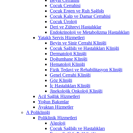
Beyin Cerrahisi
Çocuk Cerrahisi
Çocuk Ergen ve Ruh Sağlığı
Çocuk Kalp ve Damar Cerrahisi
Çocuk Üroloji
Deri ve Zührevi Hastalıklar
Endokrinoloji ve Metabolizma Hastalıkları
Yataklı Servis Hizmetleri
Beyin ve Sinir Cerrahi Kliniği
Çocuk Sağlığı ve Hastalıkları Kliniği
Dermatoloji Kliniği
Doğumhane Kliniği
Hematoloji Kliniği
Fizik Tedavi ve Rehabilitasyon Kliniği
Genel Cerrahi Kliniği
Göz Kliniği
İç Hastalıkları Kliniği
Jinekolojik Onkoloji Kliniği
Acil Sağlık Hizmetleri
Yoğun Bakımlar
Ayaktan Hizmetler
A Polikliniği
Poliklinik Hizmetleri
Algoloji
Çocuk Sağlığı ve Hastalıkları