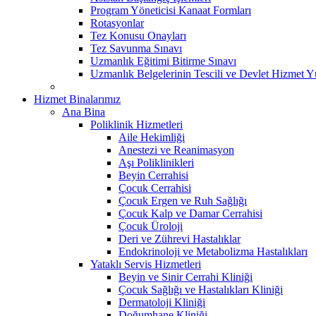
Program Yöneticisi Kanaat Formları
Rotasyonlar
Tez Konusu Onayları
Tez Savunma Sınavı
Uzmanlık Eğitimi Bitirme Sınavı
Uzmanlık Belgelerinin Tescili ve Devlet Hizmet 
Hizmet Binalarımız
Ana Bina
Poliklinik Hizmetleri
Aile Hekimliği
Anestezi ve Reanimasyon
Aşı Poliklinikleri
Beyin Cerrahisi
Çocuk Cerrahisi
Çocuk Ergen ve Ruh Sağlığı
Çocuk Kalp ve Damar Cerrahisi
Çocuk Üroloji
Deri ve Zührevi Hastalıklar
Endokrinoloji ve Metabolizma Hastalıkları
Yataklı Servis Hizmetleri
Beyin ve Sinir Cerrahi Kliniği
Çocuk Sağlığı ve Hastalıkları Kliniği
Dermatoloji Kliniği
Doğumhane Kliniği