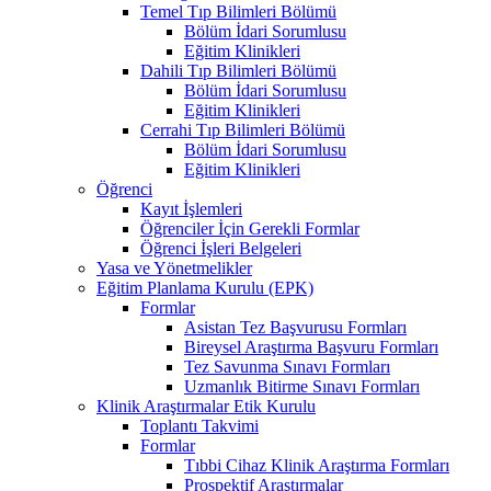
Temel Tıp Bilimleri Bölümü
Bölüm İdari Sorumlusu
Eğitim Klinikleri
Dahili Tıp Bilimleri Bölümü
Bölüm İdari Sorumlusu
Eğitim Klinikleri
Cerrahi Tıp Bilimleri Bölümü
Bölüm İdari Sorumlusu
Eğitim Klinikleri
Öğrenci
Kayıt İşlemleri
Öğrenciler İçin Gerekli Formlar
Öğrenci İşleri Belgeleri
Yasa ve Yönetmelikler
Eğitim Planlama Kurulu (EPK)
Formlar
Asistan Tez Başvurusu Formları
Bireysel Araştırma Başvuru Formları
Tez Savunma Sınavı Formları
Uzmanlık Bitirme Sınavı Formları
Klinik Araştırmalar Etik Kurulu
Toplantı Takvimi
Formlar
Tıbbi Cihaz Klinik Araştırma Formları
Prospektif Araştırmalar