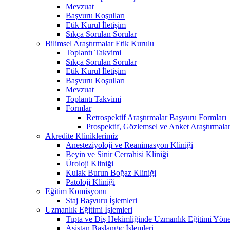
Mevzuat
Başvuru Koşulları
Etik Kurul İletişim
Sıkça Sorulan Sorular
Bilimsel Araştırmalar Etik Kurulu
Toplantı Takvimi
Sıkça Sorulan Sorular
Etik Kurul İletişim
Başvuru Koşulları
Mevzuat
Toplantı Takvimi
Formlar
Retrospektif Araştırmalar Başvuru Formları
Prospektif, Gözlemsel ve Anket Araştırmala
Akredite Kliniklerimiz
Anesteziyoloji ve Reanimasyon Kliniği
Beyin ve Sinir Cerrahisi Kliniği
Üroloji Kliniği
Kulak Burun Boğaz Kliniği
Patoloji Kliniği
Eğitim Komisyonu
Staj Başvuru İşlemleri
Uzmanlık Eğitimi İşlemleri
Tıpta ve Diş Hekimliğinde Uzmanlık Eğitimi Yöne
Asistan Başlangıç İşlemleri