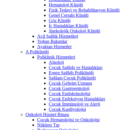
Hematoloji Kliniği
Fizik Tedavi ve Rehabilitasyon Kliniği
Genel Cerrahi Kliniği
Göz Kliniği
İç Hastalıkları Kliniği
Jinekolojik Onkoloji Kliniği
Acil Sağlık Hizmetleri
Yoğun Bakımlar
Ayaktan Hizmetler
A Polikliniği
Poliklinik Hizmetleri
Algoloji
Çocuk Sağlığı ve Hastalıkları
Ergen Sağlığı Polikliniği
Sağlam Çocuk Polikliniği
Çocuk Gelişim Uzmanı
Çocuk Gastroentroloji
Çocuk Endokrinolojisi
Çocuk Enfeksiyon Hastalıkları
Çocuk İmmünoloji ve Alerji
Çocuk Kardiyolojisi
Onkoloji Hizmet Binası
Çocuk Hematolojisi ve Onkolojisi
Nükleer Tıp