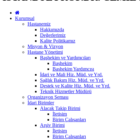
Kurumsal
Hastanemiz
Hakkımızda
Değerlerimiz
Kalite Politikamız
Misyon & Vizyon
Hastane Yönetimi
Başhekim ve Yardımcıları
Başhekim
Başhekim Yardımcısı
İdari ve Mali Hiz. Müd. ve Yrd.
Sağlık Bakım Hiz. Müd. ve Yrd.
Destek ve Kalite Hiz. Müd. ve Yrd.
Teknik Hizmetler Müdürü
Organizayon Şeması
İdari Birimler
Alacak Takip Birimi
İletişim
Birim Çalışanları
Arşiv Birimi
İletişim
Birim Çalışanları