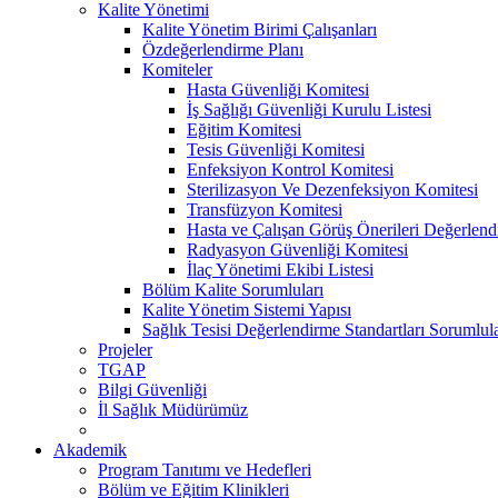
Kalite Yönetimi
Kalite Yönetim Birimi Çalışanları
Özdeğerlendirme Planı
Komiteler
Hasta Güvenliği Komitesi
İş Sağlığı Güvenliği Kurulu Listesi
Eğitim Komitesi
Tesis Güvenliği Komitesi
Enfeksiyon Kontrol Komitesi
Sterilizasyon Ve Dezenfeksiyon Komitesi
Transfüzyon Komitesi
Hasta ve Çalışan Görüş Önerileri Değerlend
Radyasyon Güvenliği Komitesi
İlaç Yönetimi Ekibi Listesi
Bölüm Kalite Sorumluları
Kalite Yönetim Sistemi Yapısı
Sağlık Tesisi Değerlendirme Standartları Sorumlula
Projeler
TGAP
Bilgi Güvenliği
İl Sağlık Müdürümüz
Akademik
Program Tanıtımı ve Hedefleri
Bölüm ve Eğitim Klinikleri