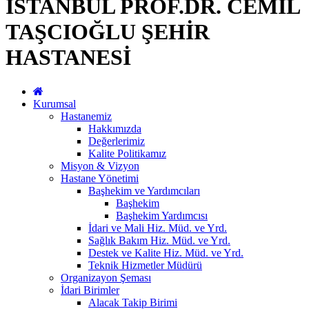
İSTANBUL PROF.DR. CEMİL
TAŞCIOĞLU ŞEHİR
HASTANESİ
Kurumsal
Hastanemiz
Hakkımızda
Değerlerimiz
Kalite Politikamız
Misyon & Vizyon
Hastane Yönetimi
Başhekim ve Yardımcıları
Başhekim
Başhekim Yardımcısı
İdari ve Mali Hiz. Müd. ve Yrd.
Sağlık Bakım Hiz. Müd. ve Yrd.
Destek ve Kalite Hiz. Müd. ve Yrd.
Teknik Hizmetler Müdürü
Organizayon Şeması
İdari Birimler
Alacak Takip Birimi