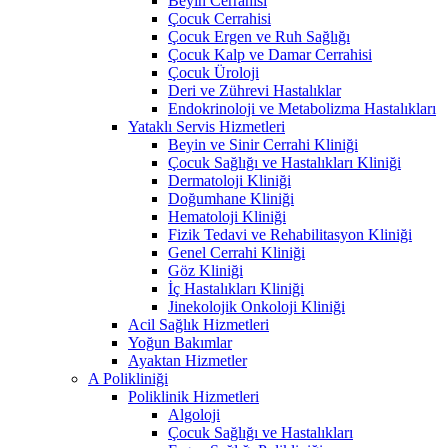
Beyin Cerrahisi
Çocuk Cerrahisi
Çocuk Ergen ve Ruh Sağlığı
Çocuk Kalp ve Damar Cerrahisi
Çocuk Üroloji
Deri ve Zührevi Hastalıklar
Endokrinoloji ve Metabolizma Hastalıkları
Yataklı Servis Hizmetleri
Beyin ve Sinir Cerrahi Kliniği
Çocuk Sağlığı ve Hastalıkları Kliniği
Dermatoloji Kliniği
Doğumhane Kliniği
Hematoloji Kliniği
Fizik Tedavi ve Rehabilitasyon Kliniği
Genel Cerrahi Kliniği
Göz Kliniği
İç Hastalıkları Kliniği
Jinekolojik Onkoloji Kliniği
Acil Sağlık Hizmetleri
Yoğun Bakımlar
Ayaktan Hizmetler
A Polikliniği
Poliklinik Hizmetleri
Algoloji
Çocuk Sağlığı ve Hastalıkları