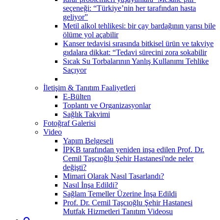
seçeneği: “Türkiye’nin her tarafından hasta
geliyor”
Metil alkol tehlikesi: bir çay bardağının yarısı bile
ölüme yol açabilir
Kanser tedavisi sırasında bitkisel ürün ve takviye
gıdalara dikkat: “Tedavi sürecini zora sokabilir
Sıcak Su Torbalarının Yanlış Kullanımı Tehlike
Saçıyor
İletişim & Tanıtım Faaliyetleri
E-Bülten
Toplantı ve Organizasyonlar
Sağlık Takvimi
Fotoğraf Galerisi
Video
Yapım Belgeseli
İPKB tarafından yeniden inşa edilen Prof. Dr.
Cemil Taşcıoğlu Şehir Hastanesi'nde neler
değişti?
Mimari Olarak Nasıl Tasarlandı?
Nasıl İnşa Edildi?
Sağlam Temeller Üzerine İnşa Edildi
Prof. Dr. Cemil Taşcıoğlu Şehir Hastanesi
Mutfak Hizmetleri Tanıtım Videosu