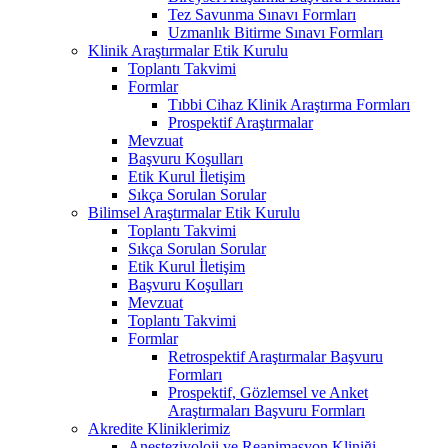
Tez Savunma Sınavı Formları
Uzmanlık Bitirme Sınavı Formları
Klinik Araştırmalar Etik Kurulu
Toplantı Takvimi
Formlar
Tıbbi Cihaz Klinik Araştırma Formları
Prospektif Araştırmalar
Mevzuat
Başvuru Koşulları
Etik Kurul İletişim
Sıkça Sorulan Sorular
Bilimsel Araştırmalar Etik Kurulu
Toplantı Takvimi
Sıkça Sorulan Sorular
Etik Kurul İletişim
Başvuru Koşulları
Mevzuat
Toplantı Takvimi
Formlar
Retrospektif Araştırmalar Başvuru
Formları
Prospektif, Gözlemsel ve Anket
Araştırmaları Başvuru Formları
Akredite Kliniklerimiz
Anesteziyoloji ve Reanimasyon Kliniği