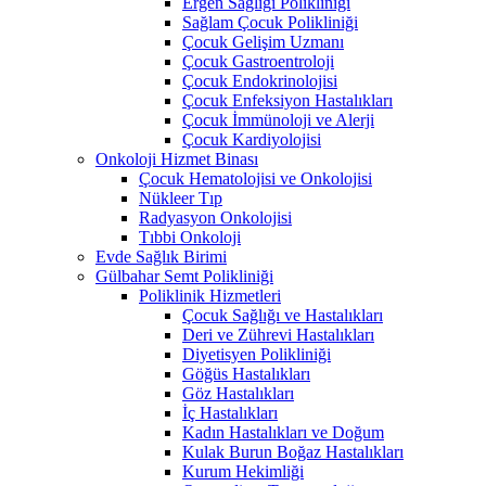
Ergen Sağlığı Polikliniği
Sağlam Çocuk Polikliniği
Çocuk Gelişim Uzmanı
Çocuk Gastroentroloji
Çocuk Endokrinolojisi
Çocuk Enfeksiyon Hastalıkları
Çocuk İmmünoloji ve Alerji
Çocuk Kardiyolojisi
Onkoloji Hizmet Binası
Çocuk Hematolojisi ve Onkolojisi
Nükleer Tıp
Radyasyon Onkolojisi
Tıbbi Onkoloji
Evde Sağlık Birimi
Gülbahar Semt Polikliniği
Poliklinik Hizmetleri
Çocuk Sağlığı ve Hastalıkları
Deri ve Zührevi Hastalıkları
Diyetisyen Polikliniği
Göğüs Hastalıkları
Göz Hastalıkları
İç Hastalıkları
Kadın Hastalıkları ve Doğum
Kulak Burun Boğaz Hastalıkları
Kurum Hekimliği