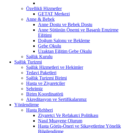
Özellikli Hizmetler
GETAT Merkezi
Anne & Bebek
Anne Dostu ve Bebek Dostu
Anne Sütünün Önemi ve Başarılı Emzirme
Eğitimi
Doğum Salonu ve Bekleme
Gebe Okulu
Uzaktan Eğitim Gebe Okulu
Sağlık Kurulu
Sağlık Turizmi
Sağlık Hizmetleri ve Hekimler
Tedavi Paketleri
Sağlık Turizmi Birimi
Hasta ve Ziyaretçiler
Şehrimiz
Birim Koordinatörü
Akreditasyon ve Sertifikalarımız
Yönlendirme
Hasta Rehberi
Ziyaretçi Ve Refakatçi Politikası
Nasıl Muayene Olurum
Hasta Görüş-Öneri ve Şikayetlerine Yönelik
Bilgilendirme