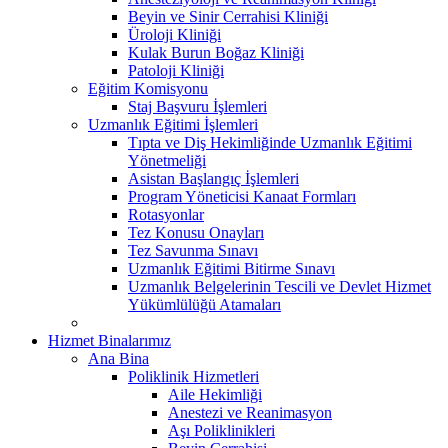
Beyin ve Sinir Cerrahisi Kliniği
Üroloji Kliniği
Kulak Burun Boğaz Kliniği
Patoloji Kliniği
Eğitim Komisyonu
Staj Başvuru İşlemleri
Uzmanlık Eğitimi İşlemleri
Tıpta ve Diş Hekimliğinde Uzmanlık Eğitimi
Yönetmeliği
Asistan Başlangıç İşlemleri
Program Yöneticisi Kanaat Formları
Rotasyonlar
Tez Konusu Onayları
Tez Savunma Sınavı
Uzmanlık Eğitimi Bitirme Sınavı
Uzmanlık Belgelerinin Tescili ve Devlet Hizmet
Yükümlülüğü Atamaları
Hizmet Binalarımız
Ana Bina
Poliklinik Hizmetleri
Aile Hekimliği
Anestezi ve Reanimasyon
Aşı Poliklinikleri