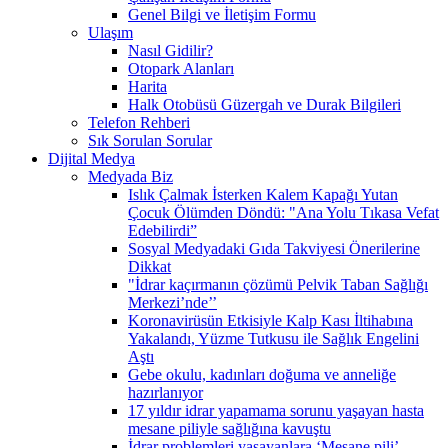
Genel Bilgi ve İletişim Formu
Ulaşım
Nasıl Gidilir?
Otopark Alanları
Harita
Halk Otobüsü Güzergah ve Durak Bilgileri
Telefon Rehberi
Sık Sorulan Sorular
Dijital Medya
Medyada Biz
Islık Çalmak İsterken Kalem Kapağı Yutan
Çocuk Ölümden Döndü: "Ana Yolu Tıkasa Vefat
Edebilirdi”
Sosyal Medyadaki Gıda Takviyesi Önerilerine
Dikkat
"İdrar kaçırmanın çözümü Pelvik Taban Sağlığı
Merkezi’nde’’
Koronavirüsün Etkisiyle Kalp Kası İltihabına
Yakalandı, Yüzme Tutkusu ile Sağlık Engelini
Aştı
Gebe okulu, kadınları doğuma ve anneliğe
hazırlanıyor
17 yıldır idrar yapamama sorunu yaşayan hasta
mesane piliyle sağlığına kavuştu
İdrar problemleri yaşayanlara ‘Mesane pili’