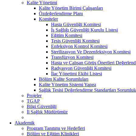
Kalite Yönetimi
Kalite Yönetim Birimi Çalışanları
Özdeğerlendirme Planı
Komiteler
Hasta Güvenliği Komitesi
İş Sağlığı Güvenliği Kurulu Listesi
Eğitim Komitesi
Tesis Güvenliği Komitesi
Enfeksiyon Kontrol Komitesi
Sterilizasyon Ve Dezenfeksiyon Komitesi
Transfüzyon Komitesi
Hasta ve Çalışan Görüş Önerileri Değerlend
Radyasyon Güvenliği Komitesi
İlaç Yönetimi Ekibi Listesi
Bölüm Kalite Sorumluları
Kalite Yönetim Sistemi Yapısı
Sağlık Tesisi Değerlendirme Standartları Sorumlula
Projeler
TGAP
Bilgi Güvenliği
İl Sağlık Müdürümüz
Akademik
Program Tanıtımı ve Hedefleri
Bölüm ve Eğitim Klinikleri