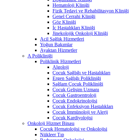
Hematoloji Kliniği
Fizik Tedavi ve Rehabilitasyon Kliniği
Genel Cerrahi Kliniği
Göz Kliniği
İç Hastalıkları Kliniği
Jinekolojik Onkoloji Kliniği
Acil Sağlık Hizmetleri
Yoğun Bakımlar
Ayaktan Hizmetler
A Polikliniği
Poliklinik Hizmetleri
Algoloji
Çocuk Sağlığı ve Hastalıkları
Ergen Sağlığı Polikliniği
Sağlam Çocuk Polikliniği
Çocuk Gelişim Uzmanı
Çocuk Gastroentroloji
Çocuk Endokrinolojisi
Çocuk Enfeksiyon Hastalıkları
Çocuk İmmünoloji ve Alerji
Çocuk Kardiyolojisi
Onkoloji Hizmet Binası
Çocuk Hematolojisi ve Onkolojisi
Nükleer Tıp