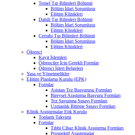
Temel Tıp Bilimleri Bölümü
Bölüm İdari Sorumlusu
Eğitim Klinikleri
Dahili Tıp Bilimleri Bölümü
Bölüm İdari Sorumlusu
Eğitim Klinikleri
Cerrahi Tıp Bilimleri Bölümü
Bölüm İdari Sorumlusu
Eğitim Klinikleri
Öğrenci
Kayıt İşlemleri
Öğrenciler İçin Gerekli Formlar
Öğrenci İşleri Belgeleri
Yasa ve Yönetmelikler
Eğitim Planlama Kurulu (EPK)
Formlar
Asistan Tez Başvurusu Formları
Bireysel Araştırma Başvuru Formları
Tez Savunma Sınavı Formları
Uzmanlık Bitirme Sınavı Formları
Klinik Araştırmalar Etik Kurulu
Toplantı Takvimi
Formlar
Tıbbi Cihaz Klinik Araştırma Formları
Prospektif Araştırmalar