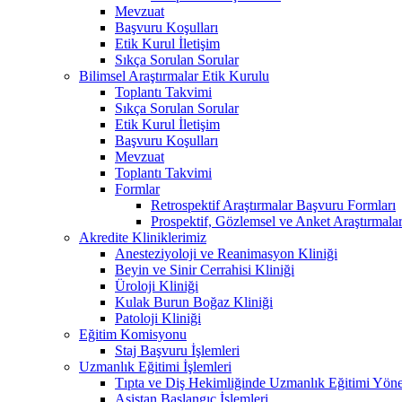
Mevzuat
Başvuru Koşulları
Etik Kurul İletişim
Sıkça Sorulan Sorular
Bilimsel Araştırmalar Etik Kurulu
Toplantı Takvimi
Sıkça Sorulan Sorular
Etik Kurul İletişim
Başvuru Koşulları
Mevzuat
Toplantı Takvimi
Formlar
Retrospektif Araştırmalar Başvuru Formları
Prospektif, Gözlemsel ve Anket Araştırmala
Akredite Kliniklerimiz
Anesteziyoloji ve Reanimasyon Kliniği
Beyin ve Sinir Cerrahisi Kliniği
Üroloji Kliniği
Kulak Burun Boğaz Kliniği
Patoloji Kliniği
Eğitim Komisyonu
Staj Başvuru İşlemleri
Uzmanlık Eğitimi İşlemleri
Tıpta ve Diş Hekimliğinde Uzmanlık Eğitimi Yöne
Asistan Başlangıç İşlemleri