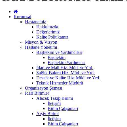
Kurumsal
Hastanemiz
Hakkımızda
Değerlerimiz
Kalite Politikamız
Misyon & Vizyon
Hastane Yönetimi
Başhekim ve Yardımcıları
Başhekim
Başhekim Yardımcısı
İdari ve Mali Hiz. Müd. ve Yrd.
Sağlık Bakım Hiz. Müd. ve Yrd.
Destek ve Kalite Hiz. Müd. ve Yrd.
Teknik Hizmetler Müdürü
Organizayon Şeması
İdari Birimler
Alacak Takip Birimi
İletişim
Birim Çalışanları
Arşiv Birimi
İletişim
Birim Çalışanları