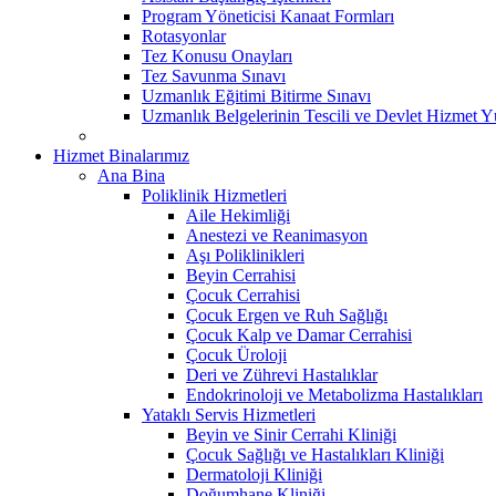
Program Yöneticisi Kanaat Formları
Rotasyonlar
Tez Konusu Onayları
Tez Savunma Sınavı
Uzmanlık Eğitimi Bitirme Sınavı
Uzmanlık Belgelerinin Tescili ve Devlet Hizmet 
Hizmet Binalarımız
Ana Bina
Poliklinik Hizmetleri
Aile Hekimliği
Anestezi ve Reanimasyon
Aşı Poliklinikleri
Beyin Cerrahisi
Çocuk Cerrahisi
Çocuk Ergen ve Ruh Sağlığı
Çocuk Kalp ve Damar Cerrahisi
Çocuk Üroloji
Deri ve Zührevi Hastalıklar
Endokrinoloji ve Metabolizma Hastalıkları
Yataklı Servis Hizmetleri
Beyin ve Sinir Cerrahi Kliniği
Çocuk Sağlığı ve Hastalıkları Kliniği
Dermatoloji Kliniği
Doğumhane Kliniği