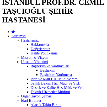
İSTANBUL PROF.DR. CEMİL
TAŞCIOĞLU ŞEHİR
HASTANESİ
Kurumsal
Hastanemiz
Hakkımızda
Değerlerimiz
Kalite Politikamız
Misyon & Vizyon
Hastane Yönetimi
Başhekim ve Yardımcıları
Başhekim
Başhekim Yardımcısı
İdari ve Mali Hiz. Müd. ve Yrd.
Sağlık Bakım Hiz. Müd. ve Yrd.
Destek ve Kalite Hiz. Müd. ve Yrd.
Teknik Hizmetler Müdürü
Organizayon Şeması
İdari Birimler
Alacak Takip Birimi