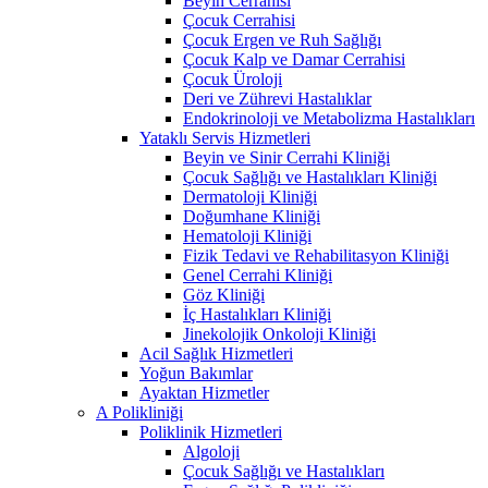
Beyin Cerrahisi
Çocuk Cerrahisi
Çocuk Ergen ve Ruh Sağlığı
Çocuk Kalp ve Damar Cerrahisi
Çocuk Üroloji
Deri ve Zührevi Hastalıklar
Endokrinoloji ve Metabolizma Hastalıkları
Yataklı Servis Hizmetleri
Beyin ve Sinir Cerrahi Kliniği
Çocuk Sağlığı ve Hastalıkları Kliniği
Dermatoloji Kliniği
Doğumhane Kliniği
Hematoloji Kliniği
Fizik Tedavi ve Rehabilitasyon Kliniği
Genel Cerrahi Kliniği
Göz Kliniği
İç Hastalıkları Kliniği
Jinekolojik Onkoloji Kliniği
Acil Sağlık Hizmetleri
Yoğun Bakımlar
Ayaktan Hizmetler
A Polikliniği
Poliklinik Hizmetleri
Algoloji
Çocuk Sağlığı ve Hastalıkları