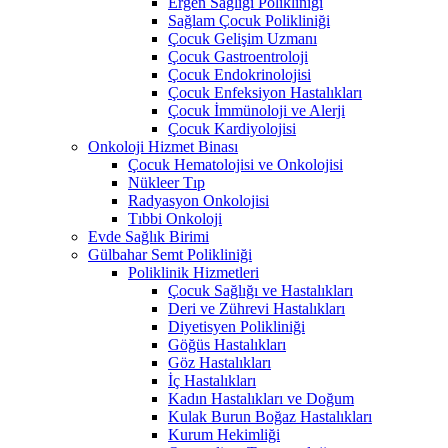
Ergen Sağlığı Polikliniği
Sağlam Çocuk Polikliniği
Çocuk Gelişim Uzmanı
Çocuk Gastroentroloji
Çocuk Endokrinolojisi
Çocuk Enfeksiyon Hastalıkları
Çocuk İmmünoloji ve Alerji
Çocuk Kardiyolojisi
Onkoloji Hizmet Binası
Çocuk Hematolojisi ve Onkolojisi
Nükleer Tıp
Radyasyon Onkolojisi
Tıbbi Onkoloji
Evde Sağlık Birimi
Gülbahar Semt Polikliniği
Poliklinik Hizmetleri
Çocuk Sağlığı ve Hastalıkları
Deri ve Zührevi Hastalıkları
Diyetisyen Polikliniği
Göğüs Hastalıkları
Göz Hastalıkları
İç Hastalıkları
Kadın Hastalıkları ve Doğum
Kulak Burun Boğaz Hastalıkları
Kurum Hekimliği