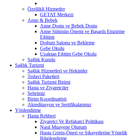
Özellikli Hizmetler
GETAT Merkezi
Anne & Bebek
Anne Dostu ve Bebek Dostu
Anne Sütünün Önemi ve Başarılı Emzirme
Eğitimi
Doğum Salonu ve Bekleme
Gebe Okulu
Uzaktan Eğitim Gebe Okulu
Sağlık Kurulu
Sağlık Turizmi
Sağlık Hizmetleri ve Hekimler
Tedavi Paketleri
Sağlık Turizmi Birimi
Hasta ve Ziyaretçiler
Şehrimiz
Birim Koordinatörü
Akreditasyon ve Sertifikalarımız
Yönlendirme
Hasta Rehberi
Ziyaretçi Ve Refakatçi Politikası
Nasıl Muayene Olurum
Hasta Görüş-Öneri ve Şikayetlerine Yönelik
Bilgilendirme