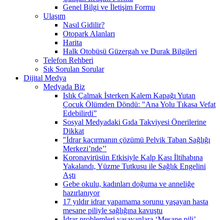
Genel Bilgi ve İletişim Formu
Ulaşım
Nasıl Gidilir?
Otopark Alanları
Harita
Halk Otobüsü Güzergah ve Durak Bilgileri
Telefon Rehberi
Sık Sorulan Sorular
Dijital Medya
Medyada Biz
Islık Çalmak İsterken Kalem Kapağı Yutan
Çocuk Ölümden Döndü: "Ana Yolu Tıkasa Vefat
Edebilirdi”
Sosyal Medyadaki Gıda Takviyesi Önerilerine
Dikkat
"İdrar kaçırmanın çözümü Pelvik Taban Sağlığı
Merkezi’nde’’
Koronavirüsün Etkisiyle Kalp Kası İltihabına
Yakalandı, Yüzme Tutkusu ile Sağlık Engelini
Aştı
Gebe okulu, kadınları doğuma ve anneliğe
hazırlanıyor
17 yıldır idrar yapamama sorunu yaşayan hasta
mesane piliyle sağlığına kavuştu
İdrar problemleri yaşayanlara ‘Mesane pili’