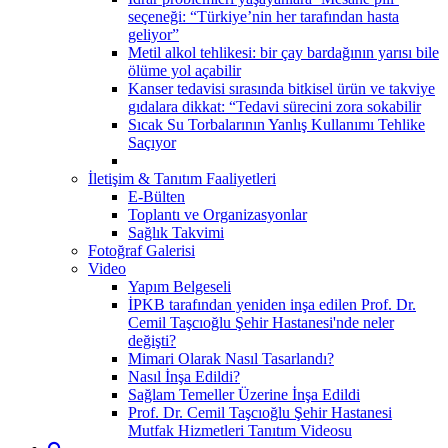
seçeneği: “Türkiye’nin her tarafından hasta
geliyor”
Metil alkol tehlikesi: bir çay bardağının yarısı bile
ölüme yol açabilir
Kanser tedavisi sırasında bitkisel ürün ve takviye
gıdalara dikkat: “Tedavi sürecini zora sokabilir
Sıcak Su Torbalarının Yanlış Kullanımı Tehlike
Saçıyor
İletişim & Tanıtım Faaliyetleri
E-Bülten
Toplantı ve Organizasyonlar
Sağlık Takvimi
Fotoğraf Galerisi
Video
Yapım Belgeseli
İPKB tarafından yeniden inşa edilen Prof. Dr.
Cemil Taşcıoğlu Şehir Hastanesi'nde neler
değişti?
Mimari Olarak Nasıl Tasarlandı?
Nasıl İnşa Edildi?
Sağlam Temeller Üzerine İnşa Edildi
Prof. Dr. Cemil Taşcıoğlu Şehir Hastanesi
Mutfak Hizmetleri Tanıtım Videosu