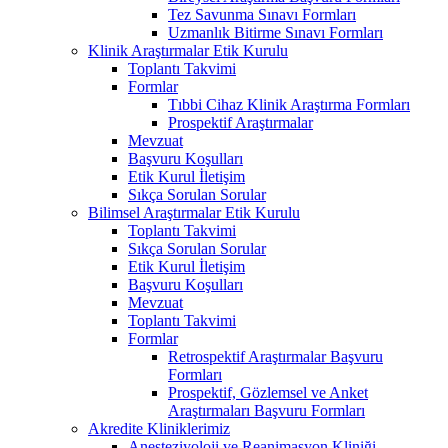
Tez Savunma Sınavı Formları
Uzmanlık Bitirme Sınavı Formları
Klinik Araştırmalar Etik Kurulu
Toplantı Takvimi
Formlar
Tıbbi Cihaz Klinik Araştırma Formları
Prospektif Araştırmalar
Mevzuat
Başvuru Koşulları
Etik Kurul İletişim
Sıkça Sorulan Sorular
Bilimsel Araştırmalar Etik Kurulu
Toplantı Takvimi
Sıkça Sorulan Sorular
Etik Kurul İletişim
Başvuru Koşulları
Mevzuat
Toplantı Takvimi
Formlar
Retrospektif Araştırmalar Başvuru
Formları
Prospektif, Gözlemsel ve Anket
Araştırmaları Başvuru Formları
Akredite Kliniklerimiz
Anesteziyoloji ve Reanimasyon Kliniği