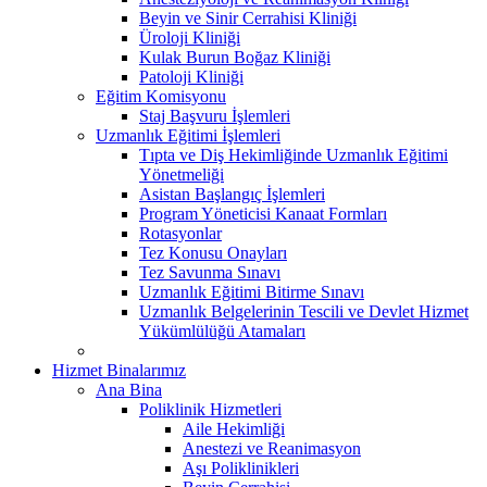
Beyin ve Sinir Cerrahisi Kliniği
Üroloji Kliniği
Kulak Burun Boğaz Kliniği
Patoloji Kliniği
Eğitim Komisyonu
Staj Başvuru İşlemleri
Uzmanlık Eğitimi İşlemleri
Tıpta ve Diş Hekimliğinde Uzmanlık Eğitimi
Yönetmeliği
Asistan Başlangıç İşlemleri
Program Yöneticisi Kanaat Formları
Rotasyonlar
Tez Konusu Onayları
Tez Savunma Sınavı
Uzmanlık Eğitimi Bitirme Sınavı
Uzmanlık Belgelerinin Tescili ve Devlet Hizmet
Yükümlülüğü Atamaları
Hizmet Binalarımız
Ana Bina
Poliklinik Hizmetleri
Aile Hekimliği
Anestezi ve Reanimasyon
Aşı Poliklinikleri