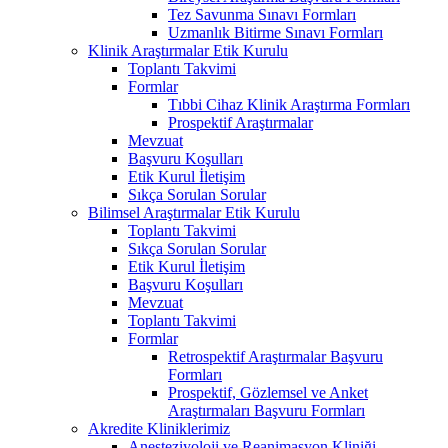
Tez Savunma Sınavı Formları
Uzmanlık Bitirme Sınavı Formları
Klinik Araştırmalar Etik Kurulu
Toplantı Takvimi
Formlar
Tıbbi Cihaz Klinik Araştırma Formları
Prospektif Araştırmalar
Mevzuat
Başvuru Koşulları
Etik Kurul İletişim
Sıkça Sorulan Sorular
Bilimsel Araştırmalar Etik Kurulu
Toplantı Takvimi
Sıkça Sorulan Sorular
Etik Kurul İletişim
Başvuru Koşulları
Mevzuat
Toplantı Takvimi
Formlar
Retrospektif Araştırmalar Başvuru
Formları
Prospektif, Gözlemsel ve Anket
Araştırmaları Başvuru Formları
Akredite Kliniklerimiz
Anesteziyoloji ve Reanimasyon Kliniği