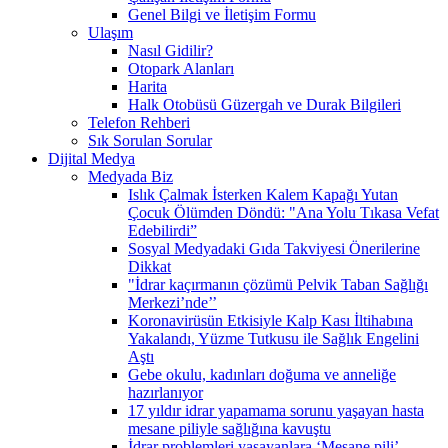
Genel Bilgi ve İletişim Formu
Ulaşım
Nasıl Gidilir?
Otopark Alanları
Harita
Halk Otobüsü Güzergah ve Durak Bilgileri
Telefon Rehberi
Sık Sorulan Sorular
Dijital Medya
Medyada Biz
Islık Çalmak İsterken Kalem Kapağı Yutan
Çocuk Ölümden Döndü: "Ana Yolu Tıkasa Vefat
Edebilirdi”
Sosyal Medyadaki Gıda Takviyesi Önerilerine
Dikkat
"İdrar kaçırmanın çözümü Pelvik Taban Sağlığı
Merkezi’nde’’
Koronavirüsün Etkisiyle Kalp Kası İltihabına
Yakalandı, Yüzme Tutkusu ile Sağlık Engelini
Aştı
Gebe okulu, kadınları doğuma ve anneliğe
hazırlanıyor
17 yıldır idrar yapamama sorunu yaşayan hasta
mesane piliyle sağlığına kavuştu
İdrar problemleri yaşayanlara ‘Mesane pili’