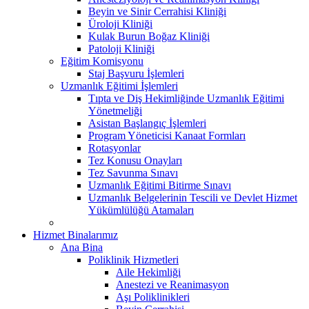
Beyin ve Sinir Cerrahisi Kliniği
Üroloji Kliniği
Kulak Burun Boğaz Kliniği
Patoloji Kliniği
Eğitim Komisyonu
Staj Başvuru İşlemleri
Uzmanlık Eğitimi İşlemleri
Tıpta ve Diş Hekimliğinde Uzmanlık Eğitimi
Yönetmeliği
Asistan Başlangıç İşlemleri
Program Yöneticisi Kanaat Formları
Rotasyonlar
Tez Konusu Onayları
Tez Savunma Sınavı
Uzmanlık Eğitimi Bitirme Sınavı
Uzmanlık Belgelerinin Tescili ve Devlet Hizmet
Yükümlülüğü Atamaları
Hizmet Binalarımız
Ana Bina
Poliklinik Hizmetleri
Aile Hekimliği
Anestezi ve Reanimasyon
Aşı Poliklinikleri