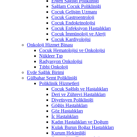
Ergen Sağlığı Polikliniği
Sağlam Çocuk Polikliniği
Çocuk Gelişim Uzmanı
Çocuk Gastroentroloji
Çocuk Endokrinolojisi
Çocuk Enfeksiyon Hastalıkları
Çocuk İmmünoloji ve Alerji
Çocuk Kardiyolojisi
Onkoloji Hizmet Binası
Çocuk Hematolojisi ve Onkolojisi
Nükleer Tıp
Radyasyon Onkolojisi
Tıbbi Onkoloji
Evde Sağlık Birimi
Gülbahar Semt Polikliniği
Poliklinik Hizmetleri
Çocuk Sağlığı ve Hastalıkları
Deri ve Zührevi Hastalıkları
Diyetisyen Polikliniği
Göğüs Hastalıkları
Göz Hastalıkları
İç Hastalıkları
Kadın Hastalıkları ve Doğum
Kulak Burun Boğaz Hastalıkları
Kurum Hekimliği