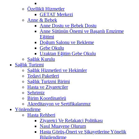
Özellikli Hizmetler
GETAT Merkezi
Anne & Bebek
Anne Dostu ve Bebek Dostu
Anne Sütünün Önemi ve Başarılı Emzirme
Eğitimi
Doğum Salonu ve Bekleme
Gebe Okulu
Uzaktan Eğitim Gebe Okulu
Sağlık Kurulu
Sağlık Turizmi
Sağlık Hizmetleri ve Hekimler
Tedavi Paketleri
Sağlık Turizmi Birimi
Hasta ve Ziyaretçiler
Şehrimiz
Birim Koordinatörü
Akreditasyon ve Sertifikalarımız
Yönlendirme
Hasta Rehberi
Ziyaretçi Ve Refakatçi Politikası
Nasıl Muayene Olurum
Hasta Görüş-Öneri ve Şikayetlerine Yönelik
Bilgilendirme