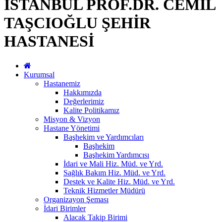
İSTANBUL PROF.DR. CEMİL
TAŞCIOĞLU ŞEHİR
HASTANESİ
Kurumsal
Hastanemiz
Hakkımızda
Değerlerimiz
Kalite Politikamız
Misyon & Vizyon
Hastane Yönetimi
Başhekim ve Yardımcıları
Başhekim
Başhekim Yardımcısı
İdari ve Mali Hiz. Müd. ve Yrd.
Sağlık Bakım Hiz. Müd. ve Yrd.
Destek ve Kalite Hiz. Müd. ve Yrd.
Teknik Hizmetler Müdürü
Organizayon Şeması
İdari Birimler
Alacak Takip Birimi