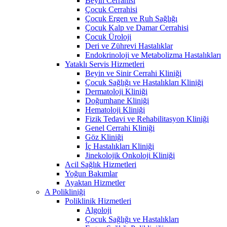
Beyin Cerrahisi
Çocuk Cerrahisi
Çocuk Ergen ve Ruh Sağlığı
Çocuk Kalp ve Damar Cerrahisi
Çocuk Üroloji
Deri ve Zührevi Hastalıklar
Endokrinoloji ve Metabolizma Hastalıkları
Yataklı Servis Hizmetleri
Beyin ve Sinir Cerrahi Kliniği
Çocuk Sağlığı ve Hastalıkları Kliniği
Dermatoloji Kliniği
Doğumhane Kliniği
Hematoloji Kliniği
Fizik Tedavi ve Rehabilitasyon Kliniği
Genel Cerrahi Kliniği
Göz Kliniği
İç Hastalıkları Kliniği
Jinekolojik Onkoloji Kliniği
Acil Sağlık Hizmetleri
Yoğun Bakımlar
Ayaktan Hizmetler
A Polikliniği
Poliklinik Hizmetleri
Algoloji
Çocuk Sağlığı ve Hastalıkları