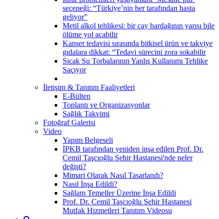
seçeneği: “Türkiye’nin her tarafından hasta
geliyor”
Metil alkol tehlikesi: bir çay bardağının yarısı bile
ölüme yol açabilir
Kanser tedavisi sırasında bitkisel ürün ve takviye
gıdalara dikkat: “Tedavi sürecini zora sokabilir
Sıcak Su Torbalarının Yanlış Kullanımı Tehlike
Saçıyor
İletişim & Tanıtım Faaliyetleri
E-Bülten
Toplantı ve Organizasyonlar
Sağlık Takvimi
Fotoğraf Galerisi
Video
Yapım Belgeseli
İPKB tarafından yeniden inşa edilen Prof. Dr.
Cemil Taşcıoğlu Şehir Hastanesi'nde neler
değişti?
Mimari Olarak Nasıl Tasarlandı?
Nasıl İnşa Edildi?
Sağlam Temeller Üzerine İnşa Edildi
Prof. Dr. Cemil Taşcıoğlu Şehir Hastanesi
Mutfak Hizmetleri Tanıtım Videosu