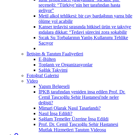
seçeneği: “Türkiye’nin her tarafından hasta
geliyor”
Metil alkol tehlikesi: bir çay bardağının yarısı bile
ölüme yol açabilir
Kanser tedavisi sırasında bitkisel ürün ve takviye
gıdalara dikkat: “Tedavi sürecini zora sokabilir
Sıcak Su Torbalarının Yanlış Kullanımı Tehlike
Saçıyor
İletişim & Tanıtım Faaliyetleri
E-Bülten
Toplantı ve Organizasyonlar
Sağlık Takvimi
Fotoğraf Galerisi
Video
Yapım Belgeseli
İPKB tarafından yeniden inşa edilen Prof. Dr.
Cemil Taşcıoğlu Şehir Hastanesi'nde neler
değişti?
Mimari Olarak Nasıl Tasarlandı?
Nasıl İnşa Edildi?
Sağlam Temeller Üzerine İnşa Edildi
Prof. Dr. Cemil Taşcıoğlu Şehir Hastanesi
Mutfak Hizmetleri Tanıtım Videosu