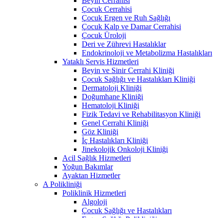
Beyin Cerrahisi
Çocuk Cerrahisi
Çocuk Ergen ve Ruh Sağlığı
Çocuk Kalp ve Damar Cerrahisi
Çocuk Üroloji
Deri ve Zührevi Hastalıklar
Endokrinoloji ve Metabolizma Hastalıkları
Yataklı Servis Hizmetleri
Beyin ve Sinir Cerrahi Kliniği
Çocuk Sağlığı ve Hastalıkları Kliniği
Dermatoloji Kliniği
Doğumhane Kliniği
Hematoloji Kliniği
Fizik Tedavi ve Rehabilitasyon Kliniği
Genel Cerrahi Kliniği
Göz Kliniği
İç Hastalıkları Kliniği
Jinekolojik Onkoloji Kliniği
Acil Sağlık Hizmetleri
Yoğun Bakımlar
Ayaktan Hizmetler
A Polikliniği
Poliklinik Hizmetleri
Algoloji
Çocuk Sağlığı ve Hastalıkları