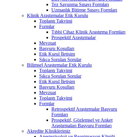
Tez Savunma Sınavı Formları
Uzmanlık Bitirme Sınavı Formları
Klinik Araştırmalar Etik Kurulu
Toplantı Takvimi
Formlar
Tıbbi Cihaz Klinik Araştırma Formları
Prospektif Araştırmalar
Mevzuat
Başvuru Koşulları
Etik Kurul İletişim
Sıkça Sorulan Sorular
Bilimsel Araştırmalar Etik Kurulu
Toplantı Takvimi
Sıkça Sorulan Sorular
Etik Kurul İletişim
Başvuru Koşulları
Mevzuat
Toplantı Takvimi
Formlar
Retrospektif Araştırmalar Başvuru
Formları
Prospektif, Gözlemsel ve Anket
Araştırmaları Başvuru Formları
Akredite Kliniklerimiz
Anesteziyoloji ve Reanimasyon Kliniği