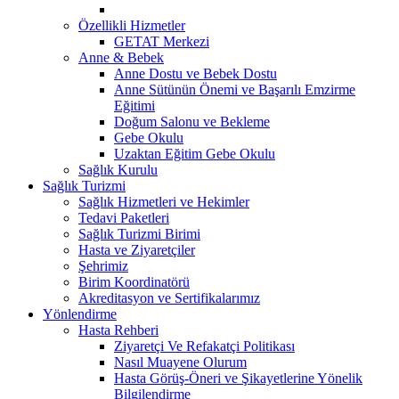
Özellikli Hizmetler
GETAT Merkezi
Anne & Bebek
Anne Dostu ve Bebek Dostu
Anne Sütünün Önemi ve Başarılı Emzirme
Eğitimi
Doğum Salonu ve Bekleme
Gebe Okulu
Uzaktan Eğitim Gebe Okulu
Sağlık Kurulu
Sağlık Turizmi
Sağlık Hizmetleri ve Hekimler
Tedavi Paketleri
Sağlık Turizmi Birimi
Hasta ve Ziyaretçiler
Şehrimiz
Birim Koordinatörü
Akreditasyon ve Sertifikalarımız
Yönlendirme
Hasta Rehberi
Ziyaretçi Ve Refakatçi Politikası
Nasıl Muayene Olurum
Hasta Görüş-Öneri ve Şikayetlerine Yönelik
Bilgilendirme