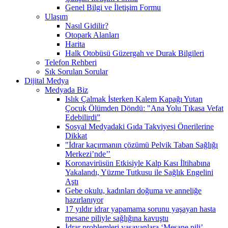
Genel Bilgi ve İletişim Formu
Ulaşım
Nasıl Gidilir?
Otopark Alanları
Harita
Halk Otobüsü Güzergah ve Durak Bilgileri
Telefon Rehberi
Sık Sorulan Sorular
Dijital Medya
Medyada Biz
Islık Çalmak İsterken Kalem Kapağı Yutan
Çocuk Ölümden Döndü: "Ana Yolu Tıkasa Vefat
Edebilirdi”
Sosyal Medyadaki Gıda Takviyesi Önerilerine
Dikkat
"İdrar kaçırmanın çözümü Pelvik Taban Sağlığı
Merkezi’nde’’
Koronavirüsün Etkisiyle Kalp Kası İltihabına
Yakalandı, Yüzme Tutkusu ile Sağlık Engelini
Aştı
Gebe okulu, kadınları doğuma ve anneliğe
hazırlanıyor
17 yıldır idrar yapamama sorunu yaşayan hasta
mesane piliyle sağlığına kavuştu
İdrar problemleri yaşayanlara ‘Mesane pili’