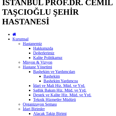
İSTANBUL PROF.DR. CEMİL
TAŞCIOĞLU ŞEHİR
HASTANESİ
Kurumsal
Hastanemiz
Hakkımızda
Değerlerimiz
Kalite Politikamız
Misyon & Vizyon
Hastane Yönetimi
Başhekim ve Yardımcıları
Başhekim
Başhekim Yardımcısı
İdari ve Mali Hiz. Müd. ve Yrd.
Sağlık Bakım Hiz. Müd. ve Yrd.
Destek ve Kalite Hiz. Müd. ve Yrd.
Teknik Hizmetler Müdürü
Organizayon Şeması
İdari Birimler
Alacak Takip Birimi