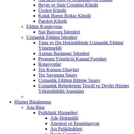
Beyin ve Sinir Cerrahisi Kliniği
Üroloji Kliniği
Kulak Burun Boğaz Kliniği
Patoloji Kliniği
Eğitim Komisyonu
Staj Başvuru İşlemleri
Uzmanlık Eğitimi İşlemleri
Tıpta ve Diş Hekimliğinde Uzmanlık Eğitimi
Yönetmeliği
Asistan Başlangıç İşlemleri
Program Yöneticisi Kanaat Formları
Rotasyonlar
Tez Konusu Onayları
Tez Savunma Sınavı
Uzmanlık Eğitimi Bitirme Sınavı
Uzmanlık Belgelerinin Tescili ve Devlet Hizmet
Yükümlülüğü Atamaları
Hizmet Binalarımız
Ana Bina
Poliklinik Hizmetleri
Aile Hekimliği
Anestezi ve Reanimasyon
Aşı Poliklinikleri