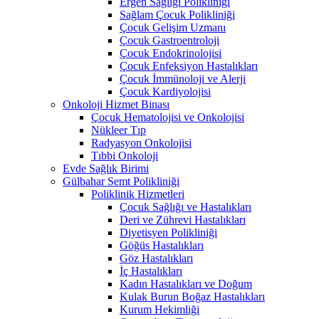
Ergen Sağlığı Polikliniği
Sağlam Çocuk Polikliniği
Çocuk Gelişim Uzmanı
Çocuk Gastroentroloji
Çocuk Endokrinolojisi
Çocuk Enfeksiyon Hastalıkları
Çocuk İmmünoloji ve Alerji
Çocuk Kardiyolojisi
Onkoloji Hizmet Binası
Çocuk Hematolojisi ve Onkolojisi
Nükleer Tıp
Radyasyon Onkolojisi
Tıbbi Onkoloji
Evde Sağlık Birimi
Gülbahar Semt Polikliniği
Poliklinik Hizmetleri
Çocuk Sağlığı ve Hastalıkları
Deri ve Zührevi Hastalıkları
Diyetisyen Polikliniği
Göğüs Hastalıkları
Göz Hastalıkları
İç Hastalıkları
Kadın Hastalıkları ve Doğum
Kulak Burun Boğaz Hastalıkları
Kurum Hekimliği