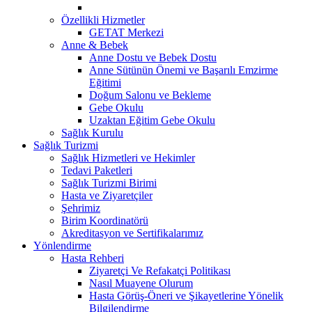
Özellikli Hizmetler
GETAT Merkezi
Anne & Bebek
Anne Dostu ve Bebek Dostu
Anne Sütünün Önemi ve Başarılı Emzirme
Eğitimi
Doğum Salonu ve Bekleme
Gebe Okulu
Uzaktan Eğitim Gebe Okulu
Sağlık Kurulu
Sağlık Turizmi
Sağlık Hizmetleri ve Hekimler
Tedavi Paketleri
Sağlık Turizmi Birimi
Hasta ve Ziyaretçiler
Şehrimiz
Birim Koordinatörü
Akreditasyon ve Sertifikalarımız
Yönlendirme
Hasta Rehberi
Ziyaretçi Ve Refakatçi Politikası
Nasıl Muayene Olurum
Hasta Görüş-Öneri ve Şikayetlerine Yönelik
Bilgilendirme