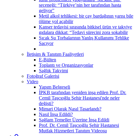
seçeneği: “Türkiye’nin her tarafından hasta
geliyor”
Metil alkol tehlikesi: bir çay bardağının yarısı bile
ölüme yol açabilir
Kanser tedavisi sırasında bitkisel ürün ve takviye
gıdalara dikkat: “Tedavi sürecini zora sokabilir
Sıcak Su Torbalarının Yanlış Kullanımı Tehlike
Saçıyor
İletişim & Tanıtım Faaliyetleri
E-Bülten
Toplantı ve Organizasyonlar
Sağlık Takvimi
Fotoğraf Galerisi
Video
Yapım Belgeseli
İPKB tarafından yeniden inşa edilen Prof. Dr.
Cemil Taşcıoğlu Şehir Hastanesi'nde neler
değişti?
Mimari Olarak Nasıl Tasarlandı?
Nasıl İnşa Edildi?
Sağlam Temeller Üzerine İnşa Edildi
Prof. Dr. Cemil Taşcıoğlu Şehir Hastanesi
Mutfak Hizmetleri Tanıtım Videosu