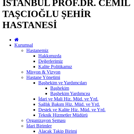
İSTANBUL PROF.DR. CEMİL
TAŞCIOĞLU ŞEHİR
HASTANESİ
Kurumsal
Hastanemiz
Hakkımızda
Değerlerimiz
Kalite Politikamız
Misyon & Vizyon
Hastane Yönetimi
Başhekim ve Yardımcıları
Başhekim
Başhekim Yardımcısı
İdari ve Mali Hiz. Müd. ve Yrd.
Sağlık Bakım Hiz. Müd. ve Yrd.
Destek ve Kalite Hiz. Müd. ve Yrd.
Teknik Hizmetler Müdürü
Organizayon Şeması
İdari Birimler
Alacak Takip Birimi