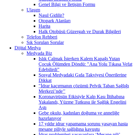
Genel Bilgi ve İletişim Formu
Ulaşım
Nasıl Gidilir?
Otopark Alanları
Harita
Halk Otobüsü Güzergah ve Durak Bilgileri
Telefon Rehberi
Sık Sorulan Sorular
Dijital Medya
Medyada Biz
Islık Çalmak İsterken Kalem Kapağı Yutan
Çocuk Ölümden Döndü: "Ana Yolu Tıkasa Vefat
Edebilirdi”
Sosyal Medyadaki Gıda Takviyesi Önerilerine
Dikkat
"İdrar kaçırmanın çözümü Pelvik Taban Sağlığı
Merkezi’nde’’
Koronavirüsün Etkisiyle Kalp Kası İltihabına
Yakalandı, Yüzme Tutkusu ile Sağlık Engelini
Aştı
Gebe okulu, kadınları doğuma ve anneliğe
hazırlanıyor
17 yıldır idrar yapamama sorunu yaşayan hasta
mesane piliyle sağlığına kavuştu
İdrar problemleri yaşayanlara ‘Mesane pili’