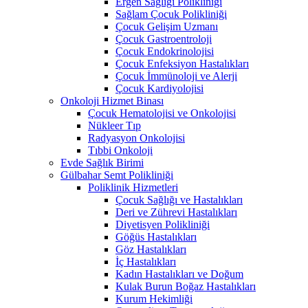
Ergen Sağlığı Polikliniği
Sağlam Çocuk Polikliniği
Çocuk Gelişim Uzmanı
Çocuk Gastroentroloji
Çocuk Endokrinolojisi
Çocuk Enfeksiyon Hastalıkları
Çocuk İmmünoloji ve Alerji
Çocuk Kardiyolojisi
Onkoloji Hizmet Binası
Çocuk Hematolojisi ve Onkolojisi
Nükleer Tıp
Radyasyon Onkolojisi
Tıbbi Onkoloji
Evde Sağlık Birimi
Gülbahar Semt Polikliniği
Poliklinik Hizmetleri
Çocuk Sağlığı ve Hastalıkları
Deri ve Zührevi Hastalıkları
Diyetisyen Polikliniği
Göğüs Hastalıkları
Göz Hastalıkları
İç Hastalıkları
Kadın Hastalıkları ve Doğum
Kulak Burun Boğaz Hastalıkları
Kurum Hekimliği