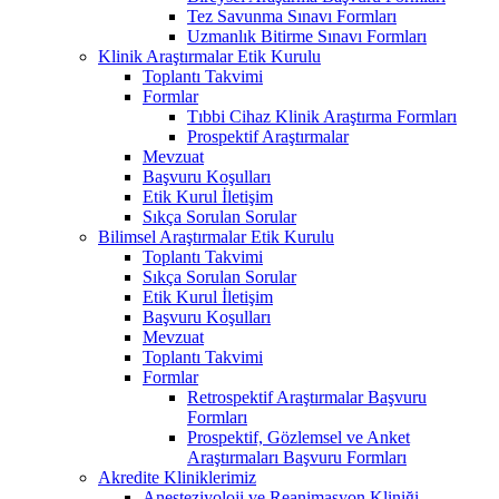
Tez Savunma Sınavı Formları
Uzmanlık Bitirme Sınavı Formları
Klinik Araştırmalar Etik Kurulu
Toplantı Takvimi
Formlar
Tıbbi Cihaz Klinik Araştırma Formları
Prospektif Araştırmalar
Mevzuat
Başvuru Koşulları
Etik Kurul İletişim
Sıkça Sorulan Sorular
Bilimsel Araştırmalar Etik Kurulu
Toplantı Takvimi
Sıkça Sorulan Sorular
Etik Kurul İletişim
Başvuru Koşulları
Mevzuat
Toplantı Takvimi
Formlar
Retrospektif Araştırmalar Başvuru
Formları
Prospektif, Gözlemsel ve Anket
Araştırmaları Başvuru Formları
Akredite Kliniklerimiz
Anesteziyoloji ve Reanimasyon Kliniği