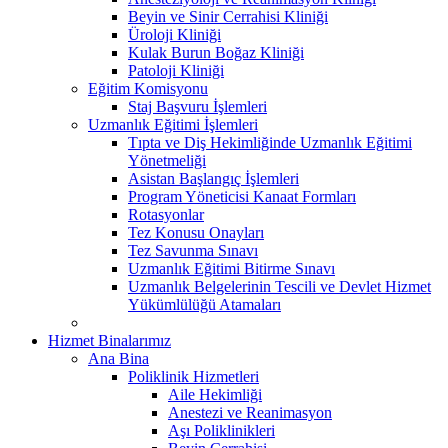
Beyin ve Sinir Cerrahisi Kliniği
Üroloji Kliniği
Kulak Burun Boğaz Kliniği
Patoloji Kliniği
Eğitim Komisyonu
Staj Başvuru İşlemleri
Uzmanlık Eğitimi İşlemleri
Tıpta ve Diş Hekimliğinde Uzmanlık Eğitimi
Yönetmeliği
Asistan Başlangıç İşlemleri
Program Yöneticisi Kanaat Formları
Rotasyonlar
Tez Konusu Onayları
Tez Savunma Sınavı
Uzmanlık Eğitimi Bitirme Sınavı
Uzmanlık Belgelerinin Tescili ve Devlet Hizmet
Yükümlülüğü Atamaları
Hizmet Binalarımız
Ana Bina
Poliklinik Hizmetleri
Aile Hekimliği
Anestezi ve Reanimasyon
Aşı Poliklinikleri