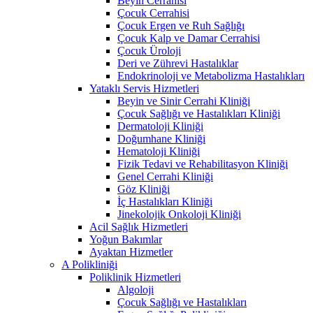
Beyin Cerrahisi
Çocuk Cerrahisi
Çocuk Ergen ve Ruh Sağlığı
Çocuk Kalp ve Damar Cerrahisi
Çocuk Üroloji
Deri ve Zührevi Hastalıklar
Endokrinoloji ve Metabolizma Hastalıkları
Yataklı Servis Hizmetleri
Beyin ve Sinir Cerrahi Kliniği
Çocuk Sağlığı ve Hastalıkları Kliniği
Dermatoloji Kliniği
Doğumhane Kliniği
Hematoloji Kliniği
Fizik Tedavi ve Rehabilitasyon Kliniği
Genel Cerrahi Kliniği
Göz Kliniği
İç Hastalıkları Kliniği
Jinekolojik Onkoloji Kliniği
Acil Sağlık Hizmetleri
Yoğun Bakımlar
Ayaktan Hizmetler
A Polikliniği
Poliklinik Hizmetleri
Algoloji
Çocuk Sağlığı ve Hastalıkları