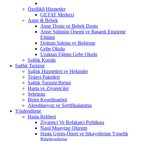
Özellikli Hizmetler
GETAT Merkezi
Anne & Bebek
Anne Dostu ve Bebek Dostu
Anne Sütünün Önemi ve Başarılı Emzirme
Eğitimi
Doğum Salonu ve Bekleme
Gebe Okulu
Uzaktan Eğitim Gebe Okulu
Sağlık Kurulu
Sağlık Turizmi
Sağlık Hizmetleri ve Hekimler
Tedavi Paketleri
Sağlık Turizmi Birimi
Hasta ve Ziyaretçiler
Şehrimiz
Birim Koordinatörü
Akreditasyon ve Sertifikalarımız
Yönlendirme
Hasta Rehberi
Ziyaretçi Ve Refakatçi Politikası
Nasıl Muayene Olurum
Hasta Görüş-Öneri ve Şikayetlerine Yönelik
Bilgilendirme