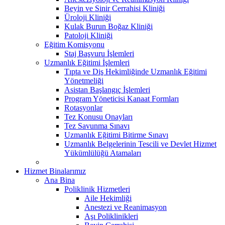
Beyin ve Sinir Cerrahisi Kliniği
Üroloji Kliniği
Kulak Burun Boğaz Kliniği
Patoloji Kliniği
Eğitim Komisyonu
Staj Başvuru İşlemleri
Uzmanlık Eğitimi İşlemleri
Tıpta ve Diş Hekimliğinde Uzmanlık Eğitimi
Yönetmeliği
Asistan Başlangıç İşlemleri
Program Yöneticisi Kanaat Formları
Rotasyonlar
Tez Konusu Onayları
Tez Savunma Sınavı
Uzmanlık Eğitimi Bitirme Sınavı
Uzmanlık Belgelerinin Tescili ve Devlet Hizmet
Yükümlülüğü Atamaları
Hizmet Binalarımız
Ana Bina
Poliklinik Hizmetleri
Aile Hekimliği
Anestezi ve Reanimasyon
Aşı Poliklinikleri