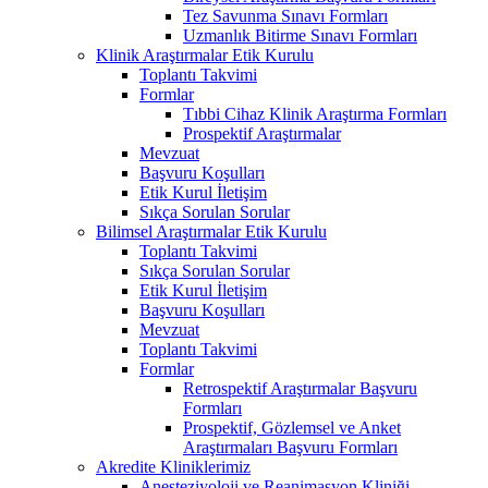
Tez Savunma Sınavı Formları
Uzmanlık Bitirme Sınavı Formları
Klinik Araştırmalar Etik Kurulu
Toplantı Takvimi
Formlar
Tıbbi Cihaz Klinik Araştırma Formları
Prospektif Araştırmalar
Mevzuat
Başvuru Koşulları
Etik Kurul İletişim
Sıkça Sorulan Sorular
Bilimsel Araştırmalar Etik Kurulu
Toplantı Takvimi
Sıkça Sorulan Sorular
Etik Kurul İletişim
Başvuru Koşulları
Mevzuat
Toplantı Takvimi
Formlar
Retrospektif Araştırmalar Başvuru
Formları
Prospektif, Gözlemsel ve Anket
Araştırmaları Başvuru Formları
Akredite Kliniklerimiz
Anesteziyoloji ve Reanimasyon Kliniği