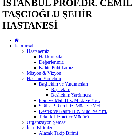
İSTANBUL PROF.DR. CEMİL
TAŞCIOĞLU ŞEHİR
HASTANESİ
Kurumsal
Hastanemiz
Hakkımızda
Değerlerimiz
Kalite Politikamız
Misyon & Vizyon
Hastane Yönetimi
Başhekim ve Yardımcıları
Başhekim
Başhekim Yardımcısı
İdari ve Mali Hiz. Müd. ve Yrd.
Sağlık Bakım Hiz. Müd. ve Yrd.
Destek ve Kalite Hiz. Müd. ve Yrd.
Teknik Hizmetler Müdürü
Organizayon Şeması
İdari Birimler
Alacak Takip Birimi