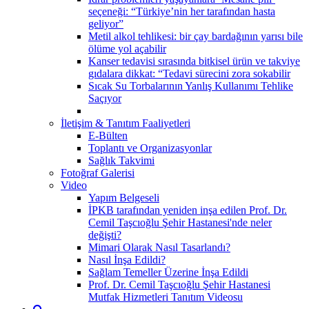
seçeneği: “Türkiye’nin her tarafından hasta
geliyor”
Metil alkol tehlikesi: bir çay bardağının yarısı bile
ölüme yol açabilir
Kanser tedavisi sırasında bitkisel ürün ve takviye
gıdalara dikkat: “Tedavi sürecini zora sokabilir
Sıcak Su Torbalarının Yanlış Kullanımı Tehlike
Saçıyor
İletişim & Tanıtım Faaliyetleri
E-Bülten
Toplantı ve Organizasyonlar
Sağlık Takvimi
Fotoğraf Galerisi
Video
Yapım Belgeseli
İPKB tarafından yeniden inşa edilen Prof. Dr.
Cemil Taşcıoğlu Şehir Hastanesi'nde neler
değişti?
Mimari Olarak Nasıl Tasarlandı?
Nasıl İnşa Edildi?
Sağlam Temeller Üzerine İnşa Edildi
Prof. Dr. Cemil Taşcıoğlu Şehir Hastanesi
Mutfak Hizmetleri Tanıtım Videosu