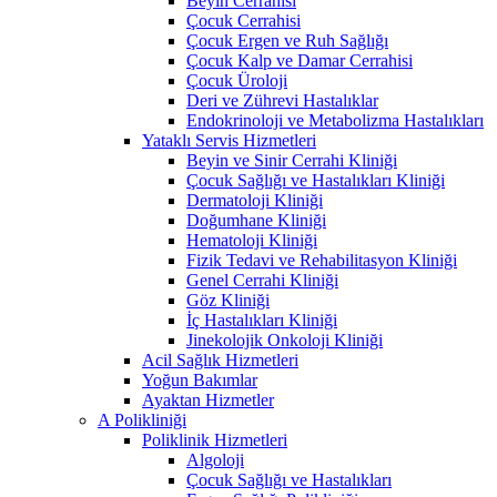
Beyin Cerrahisi
Çocuk Cerrahisi
Çocuk Ergen ve Ruh Sağlığı
Çocuk Kalp ve Damar Cerrahisi
Çocuk Üroloji
Deri ve Zührevi Hastalıklar
Endokrinoloji ve Metabolizma Hastalıkları
Yataklı Servis Hizmetleri
Beyin ve Sinir Cerrahi Kliniği
Çocuk Sağlığı ve Hastalıkları Kliniği
Dermatoloji Kliniği
Doğumhane Kliniği
Hematoloji Kliniği
Fizik Tedavi ve Rehabilitasyon Kliniği
Genel Cerrahi Kliniği
Göz Kliniği
İç Hastalıkları Kliniği
Jinekolojik Onkoloji Kliniği
Acil Sağlık Hizmetleri
Yoğun Bakımlar
Ayaktan Hizmetler
A Polikliniği
Poliklinik Hizmetleri
Algoloji
Çocuk Sağlığı ve Hastalıkları