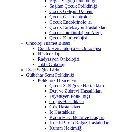
Ergen Sağlığı Polikliniği
Sağlam Çocuk Polikliniği
Çocuk Gelişim Uzmanı
Çocuk Gastroentroloji
Çocuk Endokrinolojisi
Çocuk Enfeksiyon Hastalıkları
Çocuk İmmünoloji ve Alerji
Çocuk Kardiyolojisi
Onkoloji Hizmet Binası
Çocuk Hematolojisi ve Onkolojisi
Nükleer Tıp
Radyasyon Onkolojisi
Tıbbi Onkoloji
Evde Sağlık Birimi
Gülbahar Semt Polikliniği
Poliklinik Hizmetleri
Çocuk Sağlığı ve Hastalıkları
Deri ve Zührevi Hastalıkları
Diyetisyen Polikliniği
Göğüs Hastalıkları
Göz Hastalıkları
İç Hastalıkları
Kadın Hastalıkları ve Doğum
Kulak Burun Boğaz Hastalıkları
Kurum Hekimliği