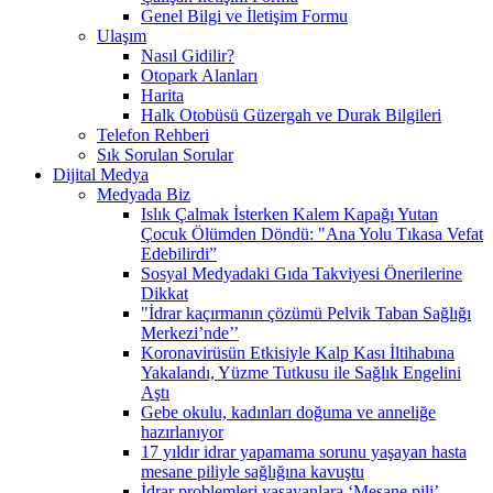
Genel Bilgi ve İletişim Formu
Ulaşım
Nasıl Gidilir?
Otopark Alanları
Harita
Halk Otobüsü Güzergah ve Durak Bilgileri
Telefon Rehberi
Sık Sorulan Sorular
Dijital Medya
Medyada Biz
Islık Çalmak İsterken Kalem Kapağı Yutan
Çocuk Ölümden Döndü: "Ana Yolu Tıkasa Vefat
Edebilirdi”
Sosyal Medyadaki Gıda Takviyesi Önerilerine
Dikkat
"İdrar kaçırmanın çözümü Pelvik Taban Sağlığı
Merkezi’nde’’
Koronavirüsün Etkisiyle Kalp Kası İltihabına
Yakalandı, Yüzme Tutkusu ile Sağlık Engelini
Aştı
Gebe okulu, kadınları doğuma ve anneliğe
hazırlanıyor
17 yıldır idrar yapamama sorunu yaşayan hasta
mesane piliyle sağlığına kavuştu
İdrar problemleri yaşayanlara ‘Mesane pili’