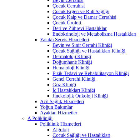
Beyin Cerrahisi
Çocuk Cerrahisi
Çocuk Ergen ve Ruh Sağlığı
Çocuk Kalp ve Damar Cerrahisi
Çocuk Üroloji
Deri ve Zührevi Hastalıklar
Endokrinoloji ve Metabolizma Hastalıkları
Yataklı Servis Hizmetleri
Beyin ve Sinir Cerrahi Kliniği
Çocuk Sağlığı ve Hastalıkları Kliniği
Dermatoloji Kliniği
Doğumhane Kliniği
Hematoloji Kliniği
Fizik Tedavi ve Rehabilitasyon Kliniği
Genel Cerrahi Kliniği
Göz Kliniği
İç Hastalıkları Kliniği
Jinekolojik Onkoloji Kliniği
Acil Sağlık Hizmetleri
Yoğun Bakımlar
Ayaktan Hizmetler
A Polikliniği
Poliklinik Hizmetleri
Algoloji
Çocuk Sağlığı ve Hastalıkları