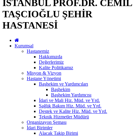
İSTANBUL PROF.DR. CEMİL
TAŞCIOĞLU ŞEHİR
HASTANESİ
Kurumsal
Hastanemiz
Hakkımızda
Değerlerimiz
Kalite Politikamız
Misyon & Vizyon
Hastane Yönetimi
Başhekim ve Yardımcıları
Başhekim
Başhekim Yardımcısı
İdari ve Mali Hiz. Müd. ve Yrd.
Sağlık Bakım Hiz. Müd. ve Yrd.
Destek ve Kalite Hiz. Müd. ve Yrd.
Teknik Hizmetler Müdürü
Organizayon Şeması
İdari Birimler
Alacak Takip Birimi