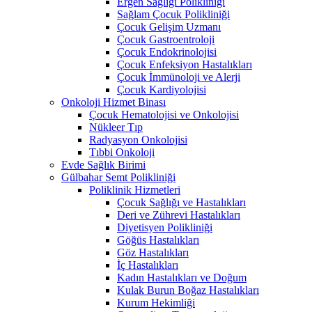
Ergen Sağlığı Polikliniği
Sağlam Çocuk Polikliniği
Çocuk Gelişim Uzmanı
Çocuk Gastroentroloji
Çocuk Endokrinolojisi
Çocuk Enfeksiyon Hastalıkları
Çocuk İmmünoloji ve Alerji
Çocuk Kardiyolojisi
Onkoloji Hizmet Binası
Çocuk Hematolojisi ve Onkolojisi
Nükleer Tıp
Radyasyon Onkolojisi
Tıbbi Onkoloji
Evde Sağlık Birimi
Gülbahar Semt Polikliniği
Poliklinik Hizmetleri
Çocuk Sağlığı ve Hastalıkları
Deri ve Zührevi Hastalıkları
Diyetisyen Polikliniği
Göğüs Hastalıkları
Göz Hastalıkları
İç Hastalıkları
Kadın Hastalıkları ve Doğum
Kulak Burun Boğaz Hastalıkları
Kurum Hekimliği