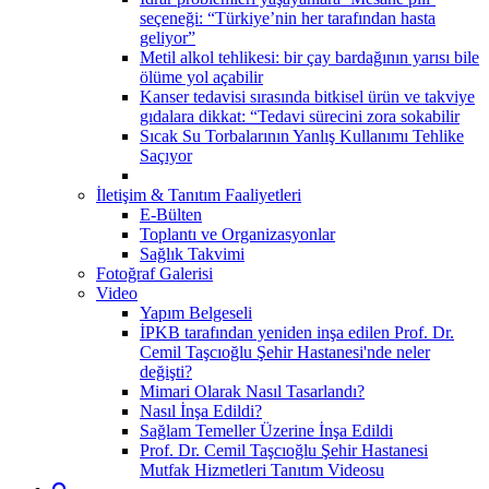
seçeneği: “Türkiye’nin her tarafından hasta
geliyor”
Metil alkol tehlikesi: bir çay bardağının yarısı bile
ölüme yol açabilir
Kanser tedavisi sırasında bitkisel ürün ve takviye
gıdalara dikkat: “Tedavi sürecini zora sokabilir
Sıcak Su Torbalarının Yanlış Kullanımı Tehlike
Saçıyor
İletişim & Tanıtım Faaliyetleri
E-Bülten
Toplantı ve Organizasyonlar
Sağlık Takvimi
Fotoğraf Galerisi
Video
Yapım Belgeseli
İPKB tarafından yeniden inşa edilen Prof. Dr.
Cemil Taşcıoğlu Şehir Hastanesi'nde neler
değişti?
Mimari Olarak Nasıl Tasarlandı?
Nasıl İnşa Edildi?
Sağlam Temeller Üzerine İnşa Edildi
Prof. Dr. Cemil Taşcıoğlu Şehir Hastanesi
Mutfak Hizmetleri Tanıtım Videosu