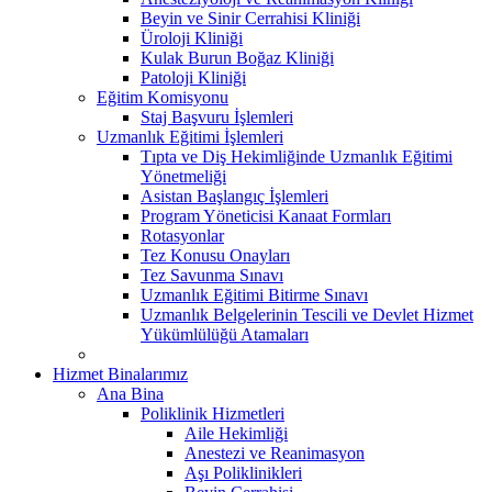
Beyin ve Sinir Cerrahisi Kliniği
Üroloji Kliniği
Kulak Burun Boğaz Kliniği
Patoloji Kliniği
Eğitim Komisyonu
Staj Başvuru İşlemleri
Uzmanlık Eğitimi İşlemleri
Tıpta ve Diş Hekimliğinde Uzmanlık Eğitimi
Yönetmeliği
Asistan Başlangıç İşlemleri
Program Yöneticisi Kanaat Formları
Rotasyonlar
Tez Konusu Onayları
Tez Savunma Sınavı
Uzmanlık Eğitimi Bitirme Sınavı
Uzmanlık Belgelerinin Tescili ve Devlet Hizmet
Yükümlülüğü Atamaları
Hizmet Binalarımız
Ana Bina
Poliklinik Hizmetleri
Aile Hekimliği
Anestezi ve Reanimasyon
Aşı Poliklinikleri