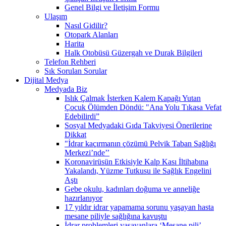
Genel Bilgi ve İletişim Formu
Ulaşım
Nasıl Gidilir?
Otopark Alanları
Harita
Halk Otobüsü Güzergah ve Durak Bilgileri
Telefon Rehberi
Sık Sorulan Sorular
Dijital Medya
Medyada Biz
Islık Çalmak İsterken Kalem Kapağı Yutan
Çocuk Ölümden Döndü: "Ana Yolu Tıkasa Vefat
Edebilirdi”
Sosyal Medyadaki Gıda Takviyesi Önerilerine
Dikkat
"İdrar kaçırmanın çözümü Pelvik Taban Sağlığı
Merkezi’nde’’
Koronavirüsün Etkisiyle Kalp Kası İltihabına
Yakalandı, Yüzme Tutkusu ile Sağlık Engelini
Aştı
Gebe okulu, kadınları doğuma ve anneliğe
hazırlanıyor
17 yıldır idrar yapamama sorunu yaşayan hasta
mesane piliyle sağlığına kavuştu
İdrar problemleri yaşayanlara ‘Mesane pili’