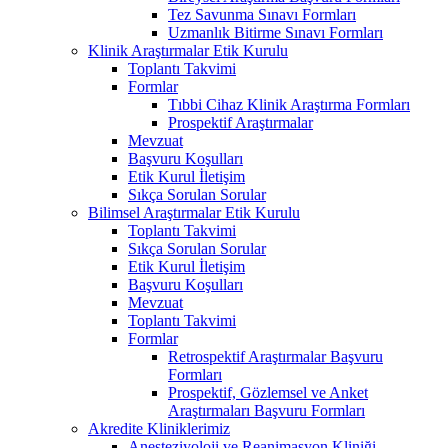
Tez Savunma Sınavı Formları
Uzmanlık Bitirme Sınavı Formları
Klinik Araştırmalar Etik Kurulu
Toplantı Takvimi
Formlar
Tıbbi Cihaz Klinik Araştırma Formları
Prospektif Araştırmalar
Mevzuat
Başvuru Koşulları
Etik Kurul İletişim
Sıkça Sorulan Sorular
Bilimsel Araştırmalar Etik Kurulu
Toplantı Takvimi
Sıkça Sorulan Sorular
Etik Kurul İletişim
Başvuru Koşulları
Mevzuat
Toplantı Takvimi
Formlar
Retrospektif Araştırmalar Başvuru
Formları
Prospektif, Gözlemsel ve Anket
Araştırmaları Başvuru Formları
Akredite Kliniklerimiz
Anesteziyoloji ve Reanimasyon Kliniği