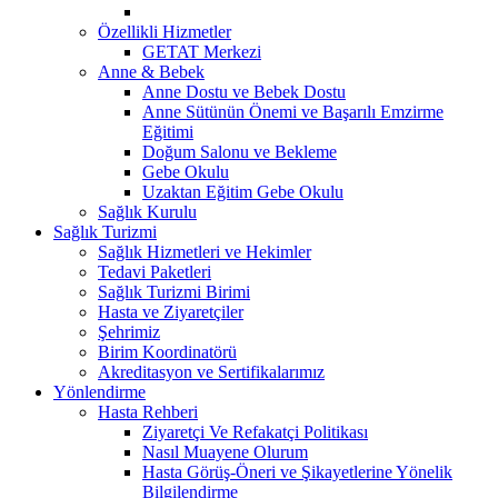
Özellikli Hizmetler
GETAT Merkezi
Anne & Bebek
Anne Dostu ve Bebek Dostu
Anne Sütünün Önemi ve Başarılı Emzirme
Eğitimi
Doğum Salonu ve Bekleme
Gebe Okulu
Uzaktan Eğitim Gebe Okulu
Sağlık Kurulu
Sağlık Turizmi
Sağlık Hizmetleri ve Hekimler
Tedavi Paketleri
Sağlık Turizmi Birimi
Hasta ve Ziyaretçiler
Şehrimiz
Birim Koordinatörü
Akreditasyon ve Sertifikalarımız
Yönlendirme
Hasta Rehberi
Ziyaretçi Ve Refakatçi Politikası
Nasıl Muayene Olurum
Hasta Görüş-Öneri ve Şikayetlerine Yönelik
Bilgilendirme