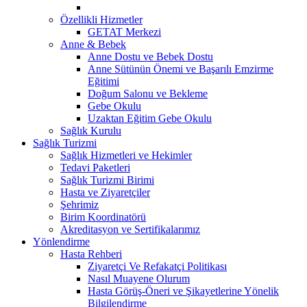
Özellikli Hizmetler
GETAT Merkezi
Anne & Bebek
Anne Dostu ve Bebek Dostu
Anne Sütünün Önemi ve Başarılı Emzirme
Eğitimi
Doğum Salonu ve Bekleme
Gebe Okulu
Uzaktan Eğitim Gebe Okulu
Sağlık Kurulu
Sağlık Turizmi
Sağlık Hizmetleri ve Hekimler
Tedavi Paketleri
Sağlık Turizmi Birimi
Hasta ve Ziyaretçiler
Şehrimiz
Birim Koordinatörü
Akreditasyon ve Sertifikalarımız
Yönlendirme
Hasta Rehberi
Ziyaretçi Ve Refakatçi Politikası
Nasıl Muayene Olurum
Hasta Görüş-Öneri ve Şikayetlerine Yönelik
Bilgilendirme