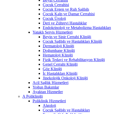
Beyin Cerrahisi
Çocuk Cerrahisi
Çocuk Ergen ve Ruh Sağlığı
Çocuk Kalp ve Damar Cerrahisi
Çocuk Üroloji
Deri ve Zührevi Hastalıklar
Endokrinoloji ve Metabolizma Hastalıkları
Yataklı Servis Hizmetleri
Beyin ve Sinir Cerrahi Kliniği
Çocuk Sağlığı ve Hastalıkları Kliniği
Dermatoloji Kliniği
Doğumhane Kliniği
Hematoloji Kliniği
Fizik Tedavi ve Rehabilitasyon Kliniği
Genel Cerrahi Kliniği
Göz Kliniği
İç Hastalıkları Kliniği
Jinekolojik Onkoloji Kliniği
Acil Sağlık Hizmetleri
Yoğun Bakımlar
Ayaktan Hizmetler
A Polikliniği
Poliklinik Hizmetleri
Algoloji
Çocuk Sağlığı ve Hastalıkları