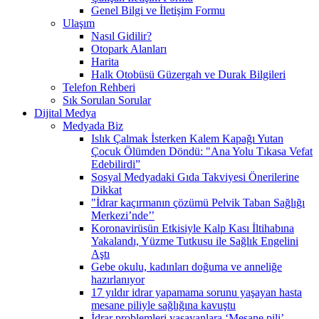
Genel Bilgi ve İletişim Formu
Ulaşım
Nasıl Gidilir?
Otopark Alanları
Harita
Halk Otobüsü Güzergah ve Durak Bilgileri
Telefon Rehberi
Sık Sorulan Sorular
Dijital Medya
Medyada Biz
Islık Çalmak İsterken Kalem Kapağı Yutan
Çocuk Ölümden Döndü: "Ana Yolu Tıkasa Vefat
Edebilirdi”
Sosyal Medyadaki Gıda Takviyesi Önerilerine
Dikkat
"İdrar kaçırmanın çözümü Pelvik Taban Sağlığı
Merkezi’nde’’
Koronavirüsün Etkisiyle Kalp Kası İltihabına
Yakalandı, Yüzme Tutkusu ile Sağlık Engelini
Aştı
Gebe okulu, kadınları doğuma ve anneliğe
hazırlanıyor
17 yıldır idrar yapamama sorunu yaşayan hasta
mesane piliyle sağlığına kavuştu
İdrar problemleri yaşayanlara ‘Mesane pili’