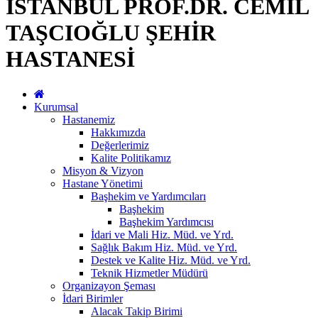
İSTANBUL PROF.DR. CEMİL
TAŞCIOĞLU ŞEHİR
HASTANESİ
Kurumsal
Hastanemiz
Hakkımızda
Değerlerimiz
Kalite Politikamız
Misyon & Vizyon
Hastane Yönetimi
Başhekim ve Yardımcıları
Başhekim
Başhekim Yardımcısı
İdari ve Mali Hiz. Müd. ve Yrd.
Sağlık Bakım Hiz. Müd. ve Yrd.
Destek ve Kalite Hiz. Müd. ve Yrd.
Teknik Hizmetler Müdürü
Organizayon Şeması
İdari Birimler
Alacak Takip Birimi