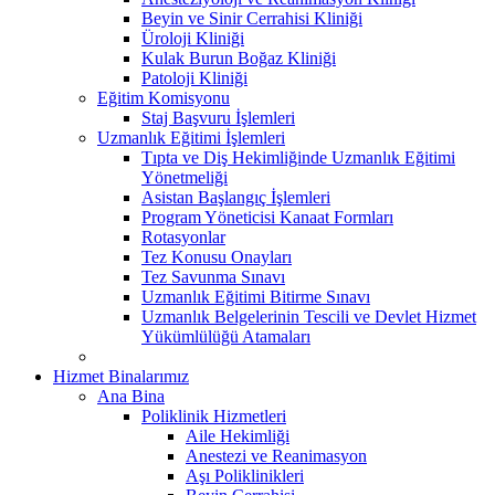
Beyin ve Sinir Cerrahisi Kliniği
Üroloji Kliniği
Kulak Burun Boğaz Kliniği
Patoloji Kliniği
Eğitim Komisyonu
Staj Başvuru İşlemleri
Uzmanlık Eğitimi İşlemleri
Tıpta ve Diş Hekimliğinde Uzmanlık Eğitimi
Yönetmeliği
Asistan Başlangıç İşlemleri
Program Yöneticisi Kanaat Formları
Rotasyonlar
Tez Konusu Onayları
Tez Savunma Sınavı
Uzmanlık Eğitimi Bitirme Sınavı
Uzmanlık Belgelerinin Tescili ve Devlet Hizmet
Yükümlülüğü Atamaları
Hizmet Binalarımız
Ana Bina
Poliklinik Hizmetleri
Aile Hekimliği
Anestezi ve Reanimasyon
Aşı Poliklinikleri