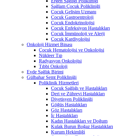
Ergen Sağlığı Polikliniği
Sağlam Çocuk Polikliniği
Çocuk Gelişim Uzmanı
Çocuk Gastroentroloji
Çocuk Endokrinolojisi
Çocuk Enfeksiyon Hastalıkları
Çocuk İmmünoloji ve Alerji
Çocuk Kardiyolojisi
Onkoloji Hizmet Binası
Çocuk Hematolojisi ve Onkolojisi
Nükleer Tıp
Radyasyon Onkolojisi
Tıbbi Onkoloji
Evde Sağlık Birimi
Gülbahar Semt Polikliniği
Poliklinik Hizmetleri
Çocuk Sağlığı ve Hastalıkları
Deri ve Zührevi Hastalıkları
Diyetisyen Polikliniği
Göğüs Hastalıkları
Göz Hastalıkları
İç Hastalıkları
Kadın Hastalıkları ve Doğum
Kulak Burun Boğaz Hastalıkları
Kurum Hekimliği