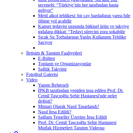
seçeneği: “Türkiye’nin her tarafından hasta
geliyor”
Metil alkol tehlikesi: bir çay bardağının yarısı bile
ölüme yol açabilir
Kanser tedavisi sırasında bitkisel ürün ve takviye
gıdalara dikkat: “Tedavi sürecini zora sokabilir
Sıcak Su Torbalarının Yanlış Kullanımı Tehlike
Saçıyor
İletişim & Tanıtım Faaliyetleri
E-Bülten
Toplantı ve Organizasyonlar
Sağlık Takvimi
Fotoğraf Galerisi
Video
Yapım Belgeseli
İPKB tarafından yeniden inşa edilen Prof. Dr.
Cemil Taşcıoğlu Şehir Hastanesi'nde neler
değişti?
Mimari Olarak Nasıl Tasarlandı?
Nasıl İnşa Edildi?
Sağlam Temeller Üzerine İnşa Edildi
Prof. Dr. Cemil Taşcıoğlu Şehir Hastanesi
Mutfak Hizmetleri Tanıtım Videosu