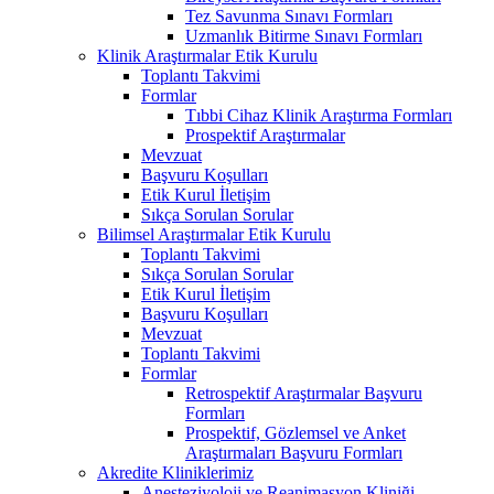
Tez Savunma Sınavı Formları
Uzmanlık Bitirme Sınavı Formları
Klinik Araştırmalar Etik Kurulu
Toplantı Takvimi
Formlar
Tıbbi Cihaz Klinik Araştırma Formları
Prospektif Araştırmalar
Mevzuat
Başvuru Koşulları
Etik Kurul İletişim
Sıkça Sorulan Sorular
Bilimsel Araştırmalar Etik Kurulu
Toplantı Takvimi
Sıkça Sorulan Sorular
Etik Kurul İletişim
Başvuru Koşulları
Mevzuat
Toplantı Takvimi
Formlar
Retrospektif Araştırmalar Başvuru
Formları
Prospektif, Gözlemsel ve Anket
Araştırmaları Başvuru Formları
Akredite Kliniklerimiz
Anesteziyoloji ve Reanimasyon Kliniği