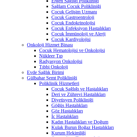
Ergen Sağlığı Polikliniği
Sağlam Çocuk Polikliniği
Çocuk Gelişim Uzmanı
Çocuk Gastroentroloji
Çocuk Endokrinolojisi
Çocuk Enfeksiyon Hastalıkları
Çocuk İmmünoloji ve Alerji
Çocuk Kardiyolojisi
Onkoloji Hizmet Binası
Çocuk Hematolojisi ve Onkolojisi
Nükleer Tıp
Radyasyon Onkolojisi
Tıbbi Onkoloji
Evde Sağlık Birimi
Gülbahar Semt Polikliniği
Poliklinik Hizmetleri
Çocuk Sağlığı ve Hastalıkları
Deri ve Zührevi Hastalıkları
Diyetisyen Polikliniği
Göğüs Hastalıkları
Göz Hastalıkları
İç Hastalıkları
Kadın Hastalıkları ve Doğum
Kulak Burun Boğaz Hastalıkları
Kurum Hekimliği