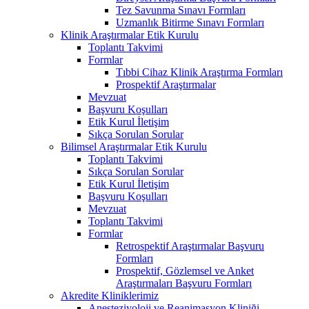
Tez Savunma Sınavı Formları
Uzmanlık Bitirme Sınavı Formları
Klinik Araştırmalar Etik Kurulu
Toplantı Takvimi
Formlar
Tıbbi Cihaz Klinik Araştırma Formları
Prospektif Araştırmalar
Mevzuat
Başvuru Koşulları
Etik Kurul İletişim
Sıkça Sorulan Sorular
Bilimsel Araştırmalar Etik Kurulu
Toplantı Takvimi
Sıkça Sorulan Sorular
Etik Kurul İletişim
Başvuru Koşulları
Mevzuat
Toplantı Takvimi
Formlar
Retrospektif Araştırmalar Başvuru
Formları
Prospektif, Gözlemsel ve Anket
Araştırmaları Başvuru Formları
Akredite Kliniklerimiz
Anesteziyoloji ve Reanimasyon Kliniği