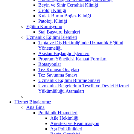
Beyin ve Sinir Cerrahisi Kliniği
Üroloji Kliniği
Kulak Burun Boğaz Kliniği
Patoloji Kliniği
Eğitim Komisyonu
Staj Başvuru İşlemleri
Uzmanlık Eğitimi İşlemleri
Tıpta ve Diş Hekimliğinde Uzmanlık Eğitimi
Yönetmeliği
Asistan Başlangıç İşlemleri
Program Yöneticisi Kanaat Formları
Rotasyonlar
Tez Konusu Onayları
Tez Savunma Sınavı
Uzmanlık Eğitimi Bitirme Sınavı
Uzmanlık Belgelerinin Tescili ve Devlet Hizmet
Yükümlülüğü Atamaları
Hizmet Binalarımız
Ana Bina
Poliklinik Hizmetleri
Aile Hekimliği
Anestezi ve Reanimasyon
Aşı Poliklinikleri