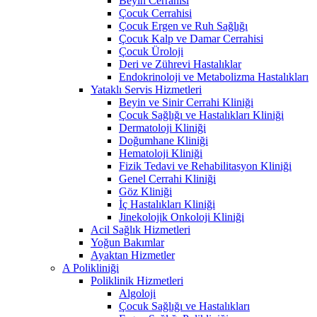
Beyin Cerrahisi
Çocuk Cerrahisi
Çocuk Ergen ve Ruh Sağlığı
Çocuk Kalp ve Damar Cerrahisi
Çocuk Üroloji
Deri ve Zührevi Hastalıklar
Endokrinoloji ve Metabolizma Hastalıkları
Yataklı Servis Hizmetleri
Beyin ve Sinir Cerrahi Kliniği
Çocuk Sağlığı ve Hastalıkları Kliniği
Dermatoloji Kliniği
Doğumhane Kliniği
Hematoloji Kliniği
Fizik Tedavi ve Rehabilitasyon Kliniği
Genel Cerrahi Kliniği
Göz Kliniği
İç Hastalıkları Kliniği
Jinekolojik Onkoloji Kliniği
Acil Sağlık Hizmetleri
Yoğun Bakımlar
Ayaktan Hizmetler
A Polikliniği
Poliklinik Hizmetleri
Algoloji
Çocuk Sağlığı ve Hastalıkları