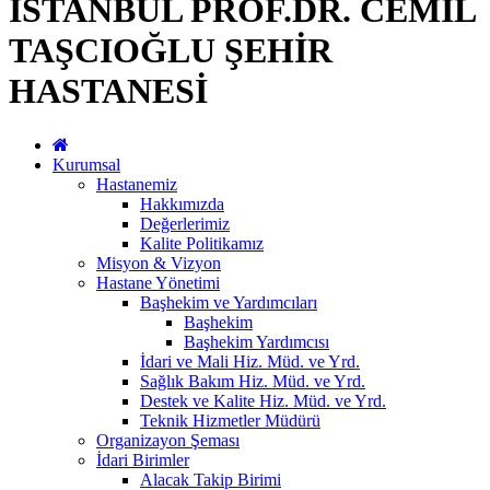
İSTANBUL PROF.DR. CEMİL
TAŞCIOĞLU ŞEHİR
HASTANESİ
Kurumsal
Hastanemiz
Hakkımızda
Değerlerimiz
Kalite Politikamız
Misyon & Vizyon
Hastane Yönetimi
Başhekim ve Yardımcıları
Başhekim
Başhekim Yardımcısı
İdari ve Mali Hiz. Müd. ve Yrd.
Sağlık Bakım Hiz. Müd. ve Yrd.
Destek ve Kalite Hiz. Müd. ve Yrd.
Teknik Hizmetler Müdürü
Organizayon Şeması
İdari Birimler
Alacak Takip Birimi