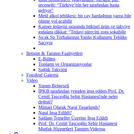
seçeneği: “Türkiye’nin her tarafından hasta
geliyor”
Metil alkol tehlikesi: bir çay bardağının yarısı bile
ölüme yol açabilir
Kanser tedavisi sırasında bitkisel ürün ve takviye
gıdalara dikkat: “Tedavi sürecini zora sokabilir
Sıcak Su Torbalarının Yanlış Kullanımı Tehlike
Saçıyor
İletişim & Tanıtım Faaliyetleri
E-Bülten
Toplantı ve Organizasyonlar
Sağlık Takvimi
Fotoğraf Galerisi
Video
Yapım Belgeseli
İPKB tarafından yeniden inşa edilen Prof. Dr.
Cemil Taşcıoğlu Şehir Hastanesi'nde neler
değişti?
Mimari Olarak Nasıl Tasarlandı?
Nasıl İnşa Edildi?
Sağlam Temeller Üzerine İnşa Edildi
Prof. Dr. Cemil Taşcıoğlu Şehir Hastanesi
Mutfak Hizmetleri Tanıtım Videosu