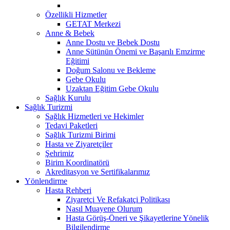
Özellikli Hizmetler
GETAT Merkezi
Anne & Bebek
Anne Dostu ve Bebek Dostu
Anne Sütünün Önemi ve Başarılı Emzirme
Eğitimi
Doğum Salonu ve Bekleme
Gebe Okulu
Uzaktan Eğitim Gebe Okulu
Sağlık Kurulu
Sağlık Turizmi
Sağlık Hizmetleri ve Hekimler
Tedavi Paketleri
Sağlık Turizmi Birimi
Hasta ve Ziyaretçiler
Şehrimiz
Birim Koordinatörü
Akreditasyon ve Sertifikalarımız
Yönlendirme
Hasta Rehberi
Ziyaretçi Ve Refakatçi Politikası
Nasıl Muayene Olurum
Hasta Görüş-Öneri ve Şikayetlerine Yönelik
Bilgilendirme