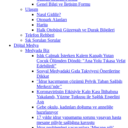
Genel Bilgi ve İletişim Formu
Ulaşım
Nasıl Gidilir?
Otopark Alanları
Harita
Halk Otobüsü Güzergah ve Durak Bilgileri
Telefon Rehberi
Sık Sorulan Sorular
Dijital Medya
Medyada Biz
Islık Çalmak İsterken Kalem Kapağı Yutan
Çocuk Ölümden Döndü: "Ana Yolu Tıkasa Vefat
Edebilirdi”
Sosyal Medyadaki Gıda Takviyesi Önerilerine
Dikkat
"İdrar kaçırmanın çözümü Pelvik Taban Sağlığı
Merkezi’nde’’
Koronavirüsün Etkisiyle Kalp Kası İltihabına
Yakalandı, Yüzme Tutkusu ile Sağlık Engelini
Aştı
Gebe okulu, kadınları doğuma ve anneliğe
hazırlanıyor
17 yıldır idrar yapamama sorunu yaşayan hasta
mesane piliyle sağlığına kavuştu
İdrar problemleri yaşayanlara ‘Mesane pili’