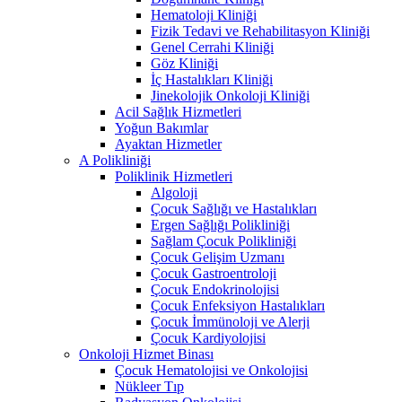
Hematoloji Kliniği
Fizik Tedavi ve Rehabilitasyon Kliniği
Genel Cerrahi Kliniği
Göz Kliniği
İç Hastalıkları Kliniği
Jinekolojik Onkoloji Kliniği
Acil Sağlık Hizmetleri
Yoğun Bakımlar
Ayaktan Hizmetler
A Polikliniği
Poliklinik Hizmetleri
Algoloji
Çocuk Sağlığı ve Hastalıkları
Ergen Sağlığı Polikliniği
Sağlam Çocuk Polikliniği
Çocuk Gelişim Uzmanı
Çocuk Gastroentroloji
Çocuk Endokrinolojisi
Çocuk Enfeksiyon Hastalıkları
Çocuk İmmünoloji ve Alerji
Çocuk Kardiyolojisi
Onkoloji Hizmet Binası
Çocuk Hematolojisi ve Onkolojisi
Nükleer Tıp