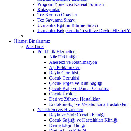
Program Yöneticisi Kanaat Formları
Rotasyonlar
Tez Konusu Onayları
Tez Savunma Sınavı
Uzmanlık Eğitimi Bitirme Sınavı
Uzmanlık Belgelerinin Tescili ve Devlet Hizmet 
Hizmet Binalarımız
Ana Bina
Poliklinik Hizmetleri
Aile Hekimliği
Anestezi ve Reanimasyon
Aşı Poliklinikleri
Beyin Cerrahisi
Çocuk Cerrahisi
Çocuk Ergen ve Ruh Sağlığı
Çocuk Kalp ve Damar Cerrahisi
Çocuk Üroloji
Deri ve Zührevi Hastalıklar
Endokrinoloji ve Metabolizma Hastalıkları
Yataklı Servis Hizmetleri
Beyin ve Sinir Cerrahi Kliniği
Çocuk Sağlığı ve Hastalıkları Kliniği
Dermatoloji Kliniği
Doğumhane Kliniği