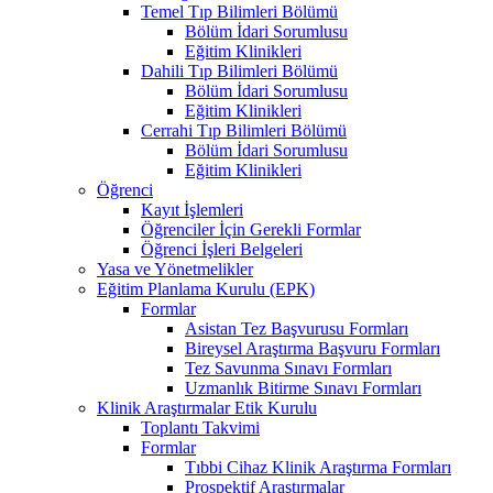
Temel Tıp Bilimleri Bölümü
Bölüm İdari Sorumlusu
Eğitim Klinikleri
Dahili Tıp Bilimleri Bölümü
Bölüm İdari Sorumlusu
Eğitim Klinikleri
Cerrahi Tıp Bilimleri Bölümü
Bölüm İdari Sorumlusu
Eğitim Klinikleri
Öğrenci
Kayıt İşlemleri
Öğrenciler İçin Gerekli Formlar
Öğrenci İşleri Belgeleri
Yasa ve Yönetmelikler
Eğitim Planlama Kurulu (EPK)
Formlar
Asistan Tez Başvurusu Formları
Bireysel Araştırma Başvuru Formları
Tez Savunma Sınavı Formları
Uzmanlık Bitirme Sınavı Formları
Klinik Araştırmalar Etik Kurulu
Toplantı Takvimi
Formlar
Tıbbi Cihaz Klinik Araştırma Formları
Prospektif Araştırmalar