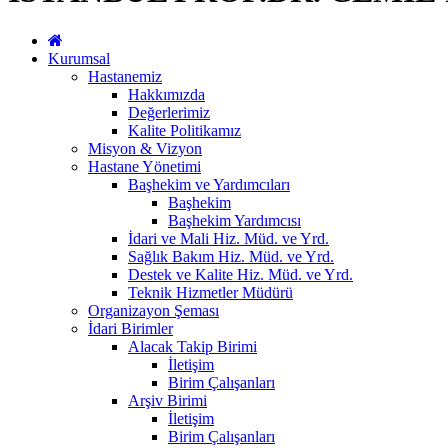
Kurumsal
Hastanemiz
Hakkımızda
Değerlerimiz
Kalite Politikamız
Misyon & Vizyon
Hastane Yönetimi
Başhekim ve Yardımcıları
Başhekim
Başhekim Yardımcısı
İdari ve Mali Hiz. Müd. ve Yrd.
Sağlık Bakım Hiz. Müd. ve Yrd.
Destek ve Kalite Hiz. Müd. ve Yrd.
Teknik Hizmetler Müdürü
Organizayon Şeması
İdari Birimler
Alacak Takip Birimi
İletişim
Birim Çalışanları
Arşiv Birimi
İletişim
Birim Çalışanları