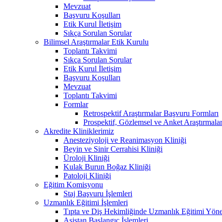
Mevzuat
Başvuru Koşulları
Etik Kurul İletişim
Sıkça Sorulan Sorular
Bilimsel Araştırmalar Etik Kurulu
Toplantı Takvimi
Sıkça Sorulan Sorular
Etik Kurul İletişim
Başvuru Koşulları
Mevzuat
Toplantı Takvimi
Formlar
Retrospektif Araştırmalar Başvuru Formları
Prospektif, Gözlemsel ve Anket Araştırmala
Akredite Kliniklerimiz
Anesteziyoloji ve Reanimasyon Kliniği
Beyin ve Sinir Cerrahisi Kliniği
Üroloji Kliniği
Kulak Burun Boğaz Kliniği
Patoloji Kliniği
Eğitim Komisyonu
Staj Başvuru İşlemleri
Uzmanlık Eğitimi İşlemleri
Tıpta ve Diş Hekimliğinde Uzmanlık Eğitimi Yöne
Asistan Başlangıç İşlemleri