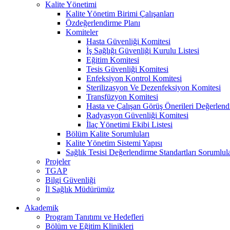
Kalite Yönetimi
Kalite Yönetim Birimi Çalışanları
Özdeğerlendirme Planı
Komiteler
Hasta Güvenliği Komitesi
İş Sağlığı Güvenliği Kurulu Listesi
Eğitim Komitesi
Tesis Güvenliği Komitesi
Enfeksiyon Kontrol Komitesi
Sterilizasyon Ve Dezenfeksiyon Komitesi
Transfüzyon Komitesi
Hasta ve Çalışan Görüş Önerileri Değerlend
Radyasyon Güvenliği Komitesi
İlaç Yönetimi Ekibi Listesi
Bölüm Kalite Sorumluları
Kalite Yönetim Sistemi Yapısı
Sağlık Tesisi Değerlendirme Standartları Sorumlula
Projeler
TGAP
Bilgi Güvenliği
İl Sağlık Müdürümüz
Akademik
Program Tanıtımı ve Hedefleri
Bölüm ve Eğitim Klinikleri