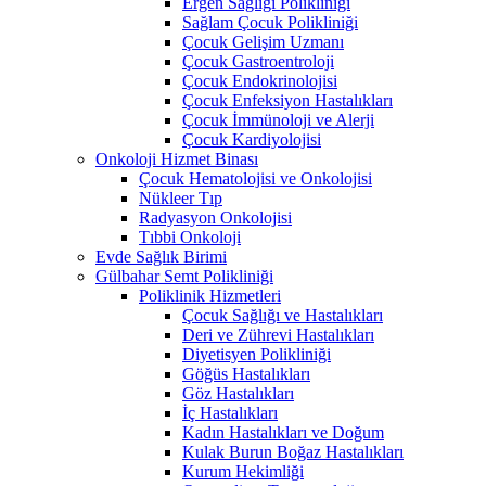
Ergen Sağlığı Polikliniği
Sağlam Çocuk Polikliniği
Çocuk Gelişim Uzmanı
Çocuk Gastroentroloji
Çocuk Endokrinolojisi
Çocuk Enfeksiyon Hastalıkları
Çocuk İmmünoloji ve Alerji
Çocuk Kardiyolojisi
Onkoloji Hizmet Binası
Çocuk Hematolojisi ve Onkolojisi
Nükleer Tıp
Radyasyon Onkolojisi
Tıbbi Onkoloji
Evde Sağlık Birimi
Gülbahar Semt Polikliniği
Poliklinik Hizmetleri
Çocuk Sağlığı ve Hastalıkları
Deri ve Zührevi Hastalıkları
Diyetisyen Polikliniği
Göğüs Hastalıkları
Göz Hastalıkları
İç Hastalıkları
Kadın Hastalıkları ve Doğum
Kulak Burun Boğaz Hastalıkları
Kurum Hekimliği