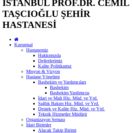
İSTANBUL PROF.DR. CEMİL
TAŞCIOĞLU ŞEHİR
HASTANESİ
Kurumsal
Hastanemiz
Hakkımızda
Değerlerimiz
Kalite Politikamız
Misyon & Vizyon
Hastane Yönetimi
Başhekim ve Yardımcıları
Başhekim
Başhekim Yardımcısı
İdari ve Mali Hiz. Müd. ve Yrd.
Sağlık Bakım Hiz. Müd. ve Yrd.
Destek ve Kalite Hiz. Müd. ve Yrd.
Teknik Hizmetler Müdürü
Organizayon Şeması
İdari Birimler
Alacak Takip Birimi