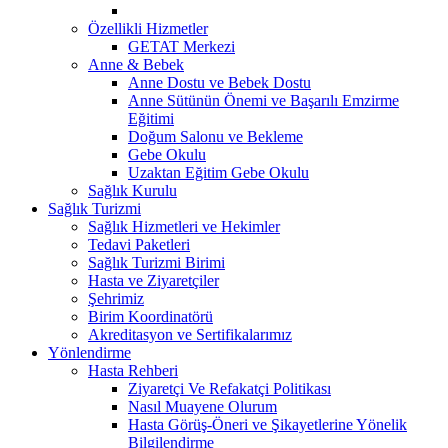
Özellikli Hizmetler
GETAT Merkezi
Anne & Bebek
Anne Dostu ve Bebek Dostu
Anne Sütünün Önemi ve Başarılı Emzirme
Eğitimi
Doğum Salonu ve Bekleme
Gebe Okulu
Uzaktan Eğitim Gebe Okulu
Sağlık Kurulu
Sağlık Turizmi
Sağlık Hizmetleri ve Hekimler
Tedavi Paketleri
Sağlık Turizmi Birimi
Hasta ve Ziyaretçiler
Şehrimiz
Birim Koordinatörü
Akreditasyon ve Sertifikalarımız
Yönlendirme
Hasta Rehberi
Ziyaretçi Ve Refakatçi Politikası
Nasıl Muayene Olurum
Hasta Görüş-Öneri ve Şikayetlerine Yönelik
Bilgilendirme