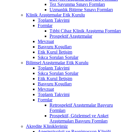
Tez Savunma Sınavı Formları
Uzmanlık Bitirme Sınavı Formları
Klinik Araştırmalar Etik Kurulu
Toplantı Takvimi
Formlar
Tıbbi Cihaz Klinik Araştırma Formları
Prospektif Araştırmalar
Mevzuat
Başvuru Koşulları
Etik Kurul İletişim
Sıkça Sorulan Sorular
Bilimsel Araştırmalar Etik Kurulu
Toplantı Takvimi
Sıkça Sorulan Sorular
Etik Kurul İletişim
Başvuru Koşulları
Mevzuat
Toplantı Takvimi
Formlar
Retrospektif Araştırmalar Başvuru
Formları
Prospektif, Gözlemsel ve Anket
Araştırmaları Başvuru Formları
Akredite Kliniklerimiz
Anesteziyoloji ve Reanimasyon Kliniği