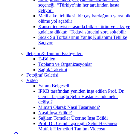
seçeneği: “Türkiye’nin her tarafından hasta
geliyor”
Metil alkol tehlikesi: bir çay bardağının yarısı bile
ölüme yol açabilir
Kanser tedavisi sırasında bitkisel ürün ve takviye
gıdalara dikkat: “Tedavi sürecini zora sokabilir
Sıcak Su Torbalarının Yanlış Kullanımı Tehlike
Saçıyor
İletişim & Tanıtım Faaliyetleri
E-Bülten
Toplantı ve Organizasyonlar
Sağlık Takvimi
Fotoğraf Galerisi
Video
Yapım Belgeseli
İPKB tarafından yeniden inşa edilen Prof. Dr.
Cemil Taşcıoğlu Şehir Hastanesi'nde neler
değişti?
Mimari Olarak Nasıl Tasarlandı?
Nasıl İnşa Edildi?
Sağlam Temeller Üzerine İnşa Edildi
Prof. Dr. Cemil Taşcıoğlu Şehir Hastanesi
Mutfak Hizmetleri Tanıtım Videosu