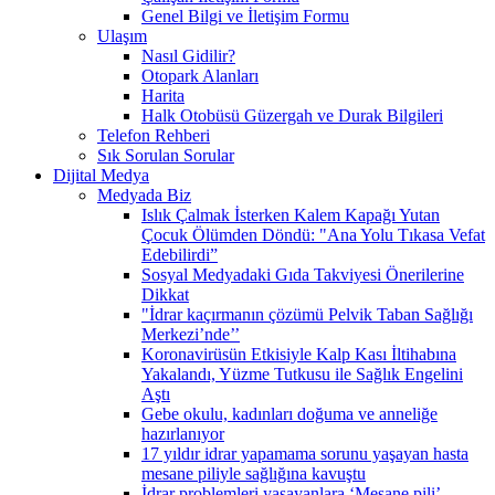
Genel Bilgi ve İletişim Formu
Ulaşım
Nasıl Gidilir?
Otopark Alanları
Harita
Halk Otobüsü Güzergah ve Durak Bilgileri
Telefon Rehberi
Sık Sorulan Sorular
Dijital Medya
Medyada Biz
Islık Çalmak İsterken Kalem Kapağı Yutan
Çocuk Ölümden Döndü: "Ana Yolu Tıkasa Vefat
Edebilirdi”
Sosyal Medyadaki Gıda Takviyesi Önerilerine
Dikkat
"İdrar kaçırmanın çözümü Pelvik Taban Sağlığı
Merkezi’nde’’
Koronavirüsün Etkisiyle Kalp Kası İltihabına
Yakalandı, Yüzme Tutkusu ile Sağlık Engelini
Aştı
Gebe okulu, kadınları doğuma ve anneliğe
hazırlanıyor
17 yıldır idrar yapamama sorunu yaşayan hasta
mesane piliyle sağlığına kavuştu
İdrar problemleri yaşayanlara ‘Mesane pili’