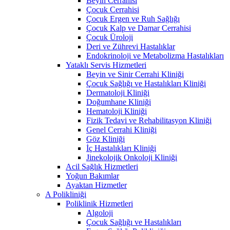
Beyin Cerrahisi
Çocuk Cerrahisi
Çocuk Ergen ve Ruh Sağlığı
Çocuk Kalp ve Damar Cerrahisi
Çocuk Üroloji
Deri ve Zührevi Hastalıklar
Endokrinoloji ve Metabolizma Hastalıkları
Yataklı Servis Hizmetleri
Beyin ve Sinir Cerrahi Kliniği
Çocuk Sağlığı ve Hastalıkları Kliniği
Dermatoloji Kliniği
Doğumhane Kliniği
Hematoloji Kliniği
Fizik Tedavi ve Rehabilitasyon Kliniği
Genel Cerrahi Kliniği
Göz Kliniği
İç Hastalıkları Kliniği
Jinekolojik Onkoloji Kliniği
Acil Sağlık Hizmetleri
Yoğun Bakımlar
Ayaktan Hizmetler
A Polikliniği
Poliklinik Hizmetleri
Algoloji
Çocuk Sağlığı ve Hastalıkları