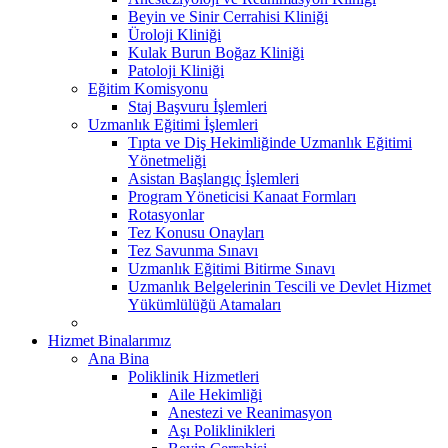
Beyin ve Sinir Cerrahisi Kliniği
Üroloji Kliniği
Kulak Burun Boğaz Kliniği
Patoloji Kliniği
Eğitim Komisyonu
Staj Başvuru İşlemleri
Uzmanlık Eğitimi İşlemleri
Tıpta ve Diş Hekimliğinde Uzmanlık Eğitimi
Yönetmeliği
Asistan Başlangıç İşlemleri
Program Yöneticisi Kanaat Formları
Rotasyonlar
Tez Konusu Onayları
Tez Savunma Sınavı
Uzmanlık Eğitimi Bitirme Sınavı
Uzmanlık Belgelerinin Tescili ve Devlet Hizmet
Yükümlülüğü Atamaları
Hizmet Binalarımız
Ana Bina
Poliklinik Hizmetleri
Aile Hekimliği
Anestezi ve Reanimasyon
Aşı Poliklinikleri