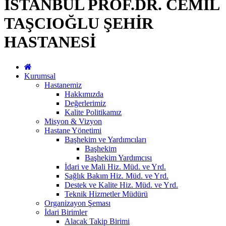
İSTANBUL PROF.DR. CEMİL
TAŞCIOĞLU ŞEHİR
HASTANESİ
Kurumsal
Hastanemiz
Hakkımızda
Değerlerimiz
Kalite Politikamız
Misyon & Vizyon
Hastane Yönetimi
Başhekim ve Yardımcıları
Başhekim
Başhekim Yardımcısı
İdari ve Mali Hiz. Müd. ve Yrd.
Sağlık Bakım Hiz. Müd. ve Yrd.
Destek ve Kalite Hiz. Müd. ve Yrd.
Teknik Hizmetler Müdürü
Organizayon Şeması
İdari Birimler
Alacak Takip Birimi