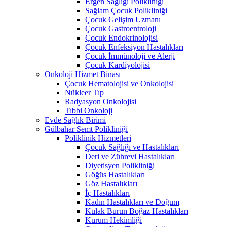
Ergen Sağlığı Polikliniği
Sağlam Çocuk Polikliniği
Çocuk Gelişim Uzmanı
Çocuk Gastroentroloji
Çocuk Endokrinolojisi
Çocuk Enfeksiyon Hastalıkları
Çocuk İmmünoloji ve Alerji
Çocuk Kardiyolojisi
Onkoloji Hizmet Binası
Çocuk Hematolojisi ve Onkolojisi
Nükleer Tıp
Radyasyon Onkolojisi
Tıbbi Onkoloji
Evde Sağlık Birimi
Gülbahar Semt Polikliniği
Poliklinik Hizmetleri
Çocuk Sağlığı ve Hastalıkları
Deri ve Zührevi Hastalıkları
Diyetisyen Polikliniği
Göğüs Hastalıkları
Göz Hastalıkları
İç Hastalıkları
Kadın Hastalıkları ve Doğum
Kulak Burun Boğaz Hastalıkları
Kurum Hekimliği