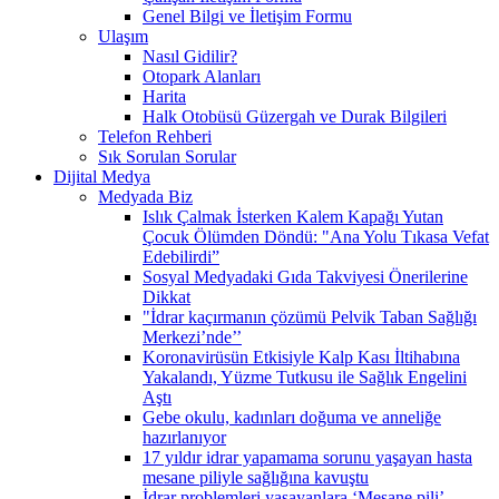
Genel Bilgi ve İletişim Formu
Ulaşım
Nasıl Gidilir?
Otopark Alanları
Harita
Halk Otobüsü Güzergah ve Durak Bilgileri
Telefon Rehberi
Sık Sorulan Sorular
Dijital Medya
Medyada Biz
Islık Çalmak İsterken Kalem Kapağı Yutan
Çocuk Ölümden Döndü: "Ana Yolu Tıkasa Vefat
Edebilirdi”
Sosyal Medyadaki Gıda Takviyesi Önerilerine
Dikkat
"İdrar kaçırmanın çözümü Pelvik Taban Sağlığı
Merkezi’nde’’
Koronavirüsün Etkisiyle Kalp Kası İltihabına
Yakalandı, Yüzme Tutkusu ile Sağlık Engelini
Aştı
Gebe okulu, kadınları doğuma ve anneliğe
hazırlanıyor
17 yıldır idrar yapamama sorunu yaşayan hasta
mesane piliyle sağlığına kavuştu
İdrar problemleri yaşayanlara ‘Mesane pili’