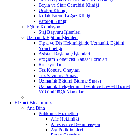
Beyin ve Sinir Cerrahisi Kliniği
Üroloji Kliniği
Kulak Burun Boğaz Kliniği
Patoloji Kliniği
Eğitim Komisyonu
Staj Başvuru İşlemleri
Uzmanlık Eğitimi İşlemleri
Tıpta ve Diş Hekimliğinde Uzmanlık Eğitimi
Yönetmeliği
Asistan Başlangıç İşlemleri
Program Yöneticisi Kanaat Formları
Rotasyonlar
Tez Konusu Onayları
Tez Savunma Sınavı
Uzmanlık Eğitimi Bitirme Sınavı
Uzmanlık Belgelerinin Tescili ve Devlet Hizmet
Yükümlülüğü Atamaları
Hizmet Binalarımız
Ana Bina
Poliklinik Hizmetleri
Aile Hekimliği
Anestezi ve Reanimasyon
Aşı Poliklinikleri