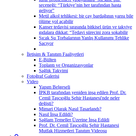
seçeneği: “Türkiye’nin her tarafından hasta
geliyor”
Metil alkol tehlikesi: bir çay bardağının yarısı bile
ölüme yol açabilir
Kanser tedavisi sırasında bitkisel ürün ve takviye
gıdalara dikkat: “Tedavi sürecini zora sokabilir
Sıcak Su Torbalarının Yanlış Kullanımı Tehlike
Saçıyor
İletişim & Tanıtım Faaliyetleri
E-Bülten
Toplantı ve Organizasyonlar
Sağlık Takvimi
Fotoğraf Galerisi
Video
Yapım Belgeseli
İPKB tarafından yeniden inşa edilen Prof. Dr.
Cemil Taşcıoğlu Şehir Hastanesi'nde neler
değişti?
Mimari Olarak Nasıl Tasarlandı?
Nasıl İnşa Edildi?
Sağlam Temeller Üzerine İnşa Edildi
Prof. Dr. Cemil Taşcıoğlu Şehir Hastanesi
Mutfak Hizmetleri Tanıtım Videosu