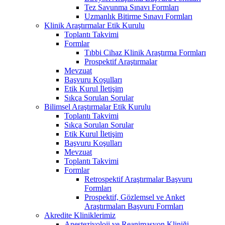
Tez Savunma Sınavı Formları
Uzmanlık Bitirme Sınavı Formları
Klinik Araştırmalar Etik Kurulu
Toplantı Takvimi
Formlar
Tıbbi Cihaz Klinik Araştırma Formları
Prospektif Araştırmalar
Mevzuat
Başvuru Koşulları
Etik Kurul İletişim
Sıkça Sorulan Sorular
Bilimsel Araştırmalar Etik Kurulu
Toplantı Takvimi
Sıkça Sorulan Sorular
Etik Kurul İletişim
Başvuru Koşulları
Mevzuat
Toplantı Takvimi
Formlar
Retrospektif Araştırmalar Başvuru
Formları
Prospektif, Gözlemsel ve Anket
Araştırmaları Başvuru Formları
Akredite Kliniklerimiz
Anesteziyoloji ve Reanimasyon Kliniği