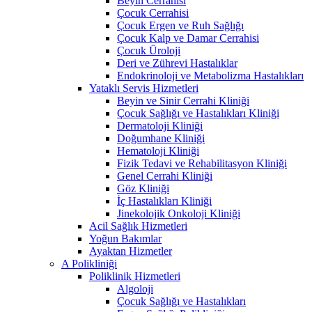
Beyin Cerrahisi
Çocuk Cerrahisi
Çocuk Ergen ve Ruh Sağlığı
Çocuk Kalp ve Damar Cerrahisi
Çocuk Üroloji
Deri ve Zührevi Hastalıklar
Endokrinoloji ve Metabolizma Hastalıkları
Yataklı Servis Hizmetleri
Beyin ve Sinir Cerrahi Kliniği
Çocuk Sağlığı ve Hastalıkları Kliniği
Dermatoloji Kliniği
Doğumhane Kliniği
Hematoloji Kliniği
Fizik Tedavi ve Rehabilitasyon Kliniği
Genel Cerrahi Kliniği
Göz Kliniği
İç Hastalıkları Kliniği
Jinekolojik Onkoloji Kliniği
Acil Sağlık Hizmetleri
Yoğun Bakımlar
Ayaktan Hizmetler
A Polikliniği
Poliklinik Hizmetleri
Algoloji
Çocuk Sağlığı ve Hastalıkları