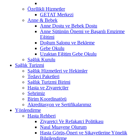
Özellikli Hizmetler
GETAT Merkezi
Anne & Bebek
Anne Dostu ve Bebek Dostu
Anne Sütünün Önemi ve Başarılı Emzirme
Eğitimi
Doğum Salonu ve Bekleme
Gebe Okulu
Uzaktan Eğitim Gebe Okulu
Sağlık Kurulu
Sağlık Turizmi
Sağlık Hizmetleri ve Hekimler
Tedavi Paketleri
Sağlık Turizmi Birimi
Hasta ve Ziyaretçiler
Şehrimiz
Birim Koordinatörü
Akreditasyon ve Sertifikalarımız
Yönlendirme
Hasta Rehberi
Ziyaretçi Ve Refakatçi Politikası
Nasıl Muayene Olurum
Hasta Görüş-Öneri ve Şikayetlerine Yönelik
Bilgilendirme