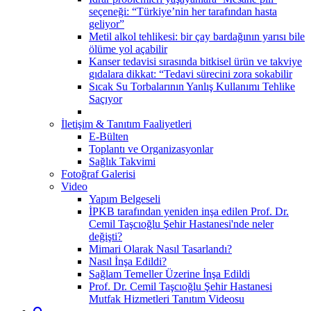
seçeneği: “Türkiye’nin her tarafından hasta
geliyor”
Metil alkol tehlikesi: bir çay bardağının yarısı bile
ölüme yol açabilir
Kanser tedavisi sırasında bitkisel ürün ve takviye
gıdalara dikkat: “Tedavi sürecini zora sokabilir
Sıcak Su Torbalarının Yanlış Kullanımı Tehlike
Saçıyor
İletişim & Tanıtım Faaliyetleri
E-Bülten
Toplantı ve Organizasyonlar
Sağlık Takvimi
Fotoğraf Galerisi
Video
Yapım Belgeseli
İPKB tarafından yeniden inşa edilen Prof. Dr.
Cemil Taşcıoğlu Şehir Hastanesi'nde neler
değişti?
Mimari Olarak Nasıl Tasarlandı?
Nasıl İnşa Edildi?
Sağlam Temeller Üzerine İnşa Edildi
Prof. Dr. Cemil Taşcıoğlu Şehir Hastanesi
Mutfak Hizmetleri Tanıtım Videosu