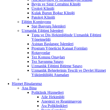
Beyin ve Sinir Cerrahisi Kliniği
Üroloji Kliniği
Kulak Burun Boğaz Kliniği
Patoloji Kliniği
Eğitim Komisyonu
Staj Başvuru İşlemleri
Uzmanlık Eğitimi İşlemleri
Tıpta ve Diş Hekimliğinde Uzmanlık Eğitimi
Yönetmeliği
Asistan Başlangıç İşlemleri
Program Yöneticisi Kanaat Formları
Rotasyonlar
Tez Konusu Onayları
Tez Savunma Sınavı
Uzmanlık Eğitimi Bitirme Sınavı
Uzmanlık Belgelerinin Tescili ve Devlet Hizmet
Yükümlülüğü Atamaları
Hizmet Binalarımız
Ana Bina
Poliklinik Hizmetleri
Aile Hekimliği
Anestezi ve Reanimasyon
Aşı Poliklinikleri