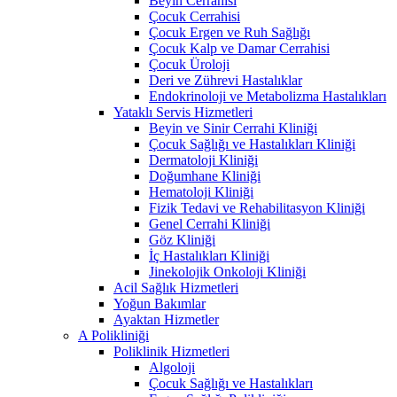
Beyin Cerrahisi
Çocuk Cerrahisi
Çocuk Ergen ve Ruh Sağlığı
Çocuk Kalp ve Damar Cerrahisi
Çocuk Üroloji
Deri ve Zührevi Hastalıklar
Endokrinoloji ve Metabolizma Hastalıkları
Yataklı Servis Hizmetleri
Beyin ve Sinir Cerrahi Kliniği
Çocuk Sağlığı ve Hastalıkları Kliniği
Dermatoloji Kliniği
Doğumhane Kliniği
Hematoloji Kliniği
Fizik Tedavi ve Rehabilitasyon Kliniği
Genel Cerrahi Kliniği
Göz Kliniği
İç Hastalıkları Kliniği
Jinekolojik Onkoloji Kliniği
Acil Sağlık Hizmetleri
Yoğun Bakımlar
Ayaktan Hizmetler
A Polikliniği
Poliklinik Hizmetleri
Algoloji
Çocuk Sağlığı ve Hastalıkları