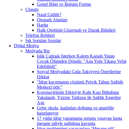
Genel Bilgi ve İletişim Formu
Ulaşım
Nasıl Gidilir?
Otopark Alanları
Harita
Halk Otobüsü Güzergah ve Durak Bilgileri
Telefon Rehberi
Sık Sorulan Sorular
Dijital Medya
Medyada Biz
Islık Çalmak İsterken Kalem Kapağı Yutan
Çocuk Ölümden Döndü: "Ana Yolu Tıkasa Vefat
Edebilirdi”
Sosyal Medyadaki Gıda Takviyesi Önerilerine
Dikkat
"İdrar kaçırmanın çözümü Pelvik Taban Sağlığı
Merkezi’nde’’
Koronavirüsün Etkisiyle Kalp Kası İltihabına
Yakalandı, Yüzme Tutkusu ile Sağlık Engelini
Aştı
Gebe okulu, kadınları doğuma ve anneliğe
hazırlanıyor
17 yıldır idrar yapamama sorunu yaşayan hasta
mesane piliyle sağlığına kavuştu
İdrar problemleri yaşayanlara ‘Mesane pili’