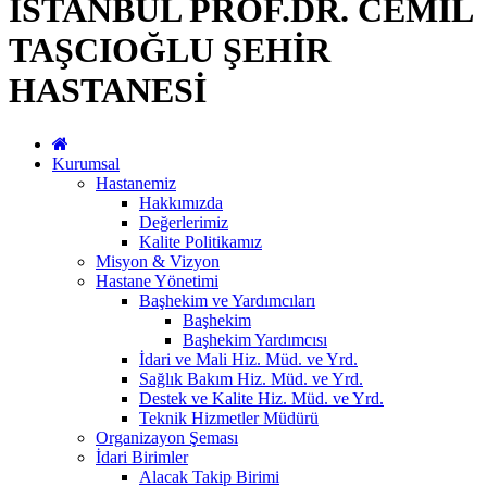
İSTANBUL PROF.DR. CEMİL
TAŞCIOĞLU ŞEHİR
HASTANESİ
Kurumsal
Hastanemiz
Hakkımızda
Değerlerimiz
Kalite Politikamız
Misyon & Vizyon
Hastane Yönetimi
Başhekim ve Yardımcıları
Başhekim
Başhekim Yardımcısı
İdari ve Mali Hiz. Müd. ve Yrd.
Sağlık Bakım Hiz. Müd. ve Yrd.
Destek ve Kalite Hiz. Müd. ve Yrd.
Teknik Hizmetler Müdürü
Organizayon Şeması
İdari Birimler
Alacak Takip Birimi