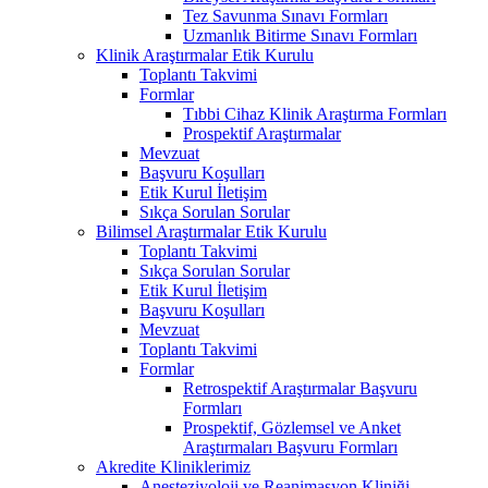
Tez Savunma Sınavı Formları
Uzmanlık Bitirme Sınavı Formları
Klinik Araştırmalar Etik Kurulu
Toplantı Takvimi
Formlar
Tıbbi Cihaz Klinik Araştırma Formları
Prospektif Araştırmalar
Mevzuat
Başvuru Koşulları
Etik Kurul İletişim
Sıkça Sorulan Sorular
Bilimsel Araştırmalar Etik Kurulu
Toplantı Takvimi
Sıkça Sorulan Sorular
Etik Kurul İletişim
Başvuru Koşulları
Mevzuat
Toplantı Takvimi
Formlar
Retrospektif Araştırmalar Başvuru
Formları
Prospektif, Gözlemsel ve Anket
Araştırmaları Başvuru Formları
Akredite Kliniklerimiz
Anesteziyoloji ve Reanimasyon Kliniği