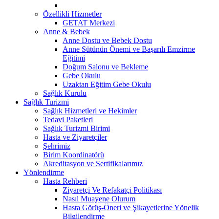
Özellikli Hizmetler
GETAT Merkezi
Anne & Bebek
Anne Dostu ve Bebek Dostu
Anne Sütünün Önemi ve Başarılı Emzirme
Eğitimi
Doğum Salonu ve Bekleme
Gebe Okulu
Uzaktan Eğitim Gebe Okulu
Sağlık Kurulu
Sağlık Turizmi
Sağlık Hizmetleri ve Hekimler
Tedavi Paketleri
Sağlık Turizmi Birimi
Hasta ve Ziyaretçiler
Şehrimiz
Birim Koordinatörü
Akreditasyon ve Sertifikalarımız
Yönlendirme
Hasta Rehberi
Ziyaretçi Ve Refakatçi Politikası
Nasıl Muayene Olurum
Hasta Görüş-Öneri ve Şikayetlerine Yönelik
Bilgilendirme