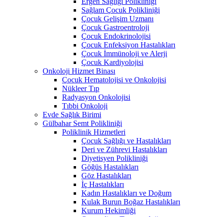
Ergen Sağlığı Polikliniği
Sağlam Çocuk Polikliniği
Çocuk Gelişim Uzmanı
Çocuk Gastroentroloji
Çocuk Endokrinolojisi
Çocuk Enfeksiyon Hastalıkları
Çocuk İmmünoloji ve Alerji
Çocuk Kardiyolojisi
Onkoloji Hizmet Binası
Çocuk Hematolojisi ve Onkolojisi
Nükleer Tıp
Radyasyon Onkolojisi
Tıbbi Onkoloji
Evde Sağlık Birimi
Gülbahar Semt Polikliniği
Poliklinik Hizmetleri
Çocuk Sağlığı ve Hastalıkları
Deri ve Zührevi Hastalıkları
Diyetisyen Polikliniği
Göğüs Hastalıkları
Göz Hastalıkları
İç Hastalıkları
Kadın Hastalıkları ve Doğum
Kulak Burun Boğaz Hastalıkları
Kurum Hekimliği